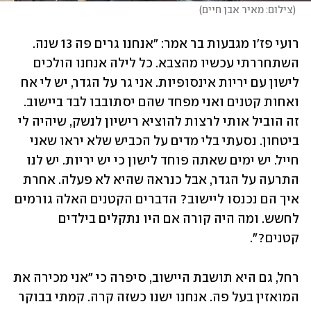
(
צילום: מאיר אבן חיים
)
רועי פז'ו מגבעות בר אמר: "אנחנו גרים פה 13 שנה. 
השתחררתי עכשיו מהצבא. כל לילה אנחנו הולכים 
לישון עם יריות אינסופיות. אני גר על הגדר, יש לי אח 
ואחות קטנים ואני מפחד שהם יסתובבו לבד ביישוב. 
זה הוביל אותי לרצות להוציא רישיון לנשק, שיהיה לי 
ביטחון. נסעתי בלי מדים על הכביש שלא יראו שאני 
חייל. יש ימים שאתה פוחד לישון כי יש יריות. יש לנו 
התרעה על הגדר, אבל כנראה שהיא לא פעלה. אחרת 
איך הם נכנסו ליישוב? הדברים הקטנים האלה גורמים 
לחשש. ומה היה קורה אם היו נתקלים בילדים 
קטנים?".
רחל, גם היא תושבת היישוב, סיפרה כי "אני מכירה את 
המואזין בעל פה. אנחנו ישנו כשזה קרה. קמתי בבוקר 