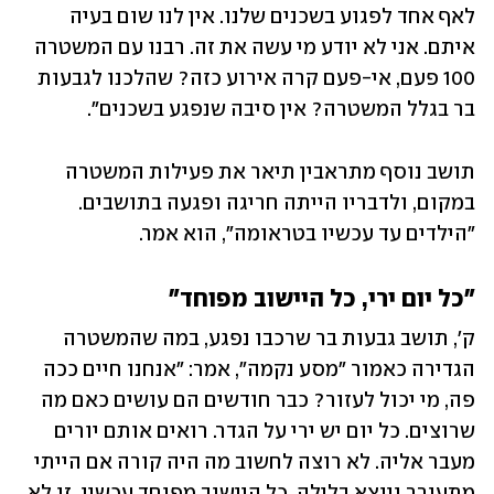
לאף אחד לפגוע בשכנים שלנו. אין לנו שום בעיה 
איתם. אני לא יודע מי עשה את זה. רבנו עם המשטרה 
100 פעם, אי-פעם קרה אירוע כזה? שהלכנו לגבעות 
בר בגלל המשטרה? אין סיבה שנפגע בשכנים״.
תושב נוסף מתראבין תיאר את פעילות המשטרה 
במקום, ולדבריו הייתה חריגה ופגעה בתושבים. 
"הילדים עד עכשיו בטראומה", הוא אמר.
״כל יום ירי, כל היישוב מפוחד״
ק', תושב גבעות בר שרכבו נפגע, במה שהמשטרה 
הגדירה כאמור "מסע נקמה", אמר: "אנחנו חיים ככה 
פה, מי יכול לעזור? כבר חודשים הם עושים כאם מה 
שרוצים. כל יום יש ירי על הגדר. רואים אותם יורים 
מעבר אליה. לא רוצה לחשוב מה היה קורה אם הייתי 
מתעורר ויוצא בלילה. כל היישוב מפוחד עכשיו, זו לא 