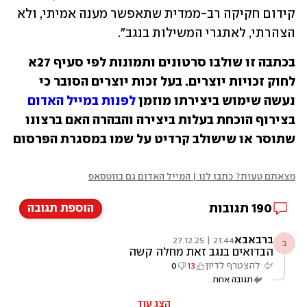
קידום חקיקה רב-ממדית שתאפשר מענה אמיתי, ולא 
הצהרתי, לאתגרי המשילות בנגב״.
בכתבה זו שולבו סרטונים ותמונות לפי סעיף 27א
לחוק זכויות יוצרים. בעל זכות יוצרים הסובר כי
נעשה שימוש ביצירתו מוזמן
לפנות במייל האדום
בצירוף הוכחת בעלות ביצירה והבהרה האם ברצונו
שתוסר או שישולב קרדיט על שמו במסגרת הפרסום
מצאתם טעות? כתבו לנו | המייל האדום גם בווטסאפ
190
תגובות
הוספת תגובה
ברבאבא
21:44 | 27.12.25
ב
הבדואים בנגב זאת מחלה קשה
להצטרף לדיון
13
0
תגובה אחת
הצג עוד