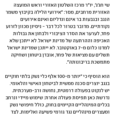
שי חג׳ג׳, יו״ר מרכז השלטון האזורי וראש המועצה 
האזורית מרחבים, מסר: ״אירועי הלילה בקיבוץ משמר 
הנגב ובגבעות בר אינם ונדליזם ואינם אירועים 
נקודתיים. מדובר בטרור לכל דבר - ניסיון מכוון לזרוע 
פחד, לערער את הסדר הציבורי ולבחון את גבולות 
האכיפה וההרתעה של מדינת ישראל. לא ייתכן שלא 
למדנו כלום מ-7 באוקטובר. לא ייתכן שמדינת ישראל 
תשלים עם מציאות של פחד, אובדן ביטחון ושחיקה 
מתמשכת בריבונותה״.
הוא הוסיף כי ״יותר מ-100 אלף כלי נשק בלתי חוקיים 
בנגב יוצרים סכנה ממשית לביטחון האישי והלאומי. 
יש לנקוט בפעולה דרמטית, נחושה ורב-מערכתית. 
נדרשת כאן תפיסת פעולה אחרת: שימוש מיידי ונרחב 
בכלים המינהליים הקיימים בחוק, כולל חיפושי נשק 
ומעצרים מינהליים נגד גורמי פשיעה ואלימות, לצד 