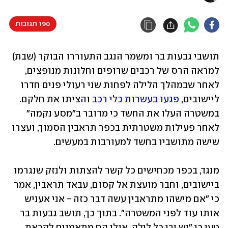
190 תגובות
תושבי גבעות בר ומשמר הנגב התעוררו הבוקר (שבת) 
למראה הרס של רכבים שרופים וחלונות מנופצים, 
לאחר שבמהלך הלילה לפחות שני רעולי פנים חדרו 
ליישובים, 
פגעו בעשרות כלי רכב
 והציתו את חלקם. 
במשטרה העלו את החשד כי מדובר ב"מסע נקמה" 
לאחר פעילות משטרתית בכפר תראבין הסמוך, ועצרו 
שישה מתושביו בחשד למעורבות במעשים.
מנגד, בכפר מכחישים כל קשר להצתות ולנזק שנגרמו 
ביישובים, וחבר מועצת אל קסום, עבאד תראבין, אמר 
כי "אם מישהו מתראבין עשה דבר כזה - אני אעניש 
אותו עוד לפני המשטרה". בתוך כך, תושב גבעות בר 
טען כי "יש ירי כל לילה, אולי הם מתאמנים לקראת 