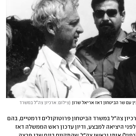
ין עם שר הביטחון דאז אריאל שרון
(
צילום: ארכיון צה"ל במשרד 
במלאת 40 שנה לפרוץ המלחמה חושף ארכיון צה"ל במשרד הביטחון פרוטוקולים דרמטיים, בהם 
דיון מטכ"ל שנערך בלשכת הרמטכ"ל, יום לפני היציאה למבצע, ודיון עדכון ראש הממשלה דאז 
מנחם בגין, בהשתתפות הרמטכ"ל רפאל (רפול) איתן וראשי צה"ל, שהתקיים ביום שבו פרצה 