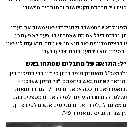
הבוקר - הממשלה תחליט לממש את התוכנית של הרחקת הקטיושות והתותחים מיישובי 
"מסיבות צבאיות בלבד, החלטתי להרים טלפון לראש הממשלה ולהגיד לו שאני משנה את דעתי 
ואני ממליץ כן לתקוף", אמר הרמטכ"ל איתן. "רה"מ קיבל את מה שאמרתי לו, פעם לא פעם כן, 
לפי שיקולים. אני שאלתי אותו אם יש עליו לחצים מדיניים ואם הוא חושש מהם. הוא ענה לי שאין 
 הסיכוי הוא שכמעט כולם יצביעו בעד".
"ל: התראה על מחבלים שפתחו באש
אלא שאז קרה דבר דרמטי בשיחה בין בגין לרמטכ"ל, והאחרון סיפר בדיון כי תוך כדי הוויכוח בין 
השניים נכנסה התראה שהמחבלים קיבלו הוראה לפתוח באש ביוזמתם. "כל הדיון שערכנו - 
כאילו שהם עמדו מאחורי החלון, האזינו לו ואמרו 'אם זה ככה אז אנחנו נירה'. והם ירו. ומאותה 
שעה כבר הכנו את הסיוע והתקיפה למבצע. לפי זה נבחרו היעדים ולפי זה אנחנו מטפלים בהם. 
אז הערב תהיה ישיבת ממשלה, כוחות נעים מאתמול בלילה ואנחנו מגייסים אנשים לפי הצורך. 
בו תתגייס גם אוגדה 49". 