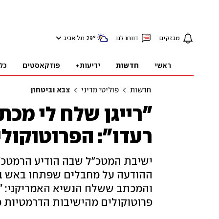
מבזקים
דווחו לנו
°
29
תל אביב
ראשי
חדשות
ידיעות+
פודקאסטים
כל
חדשות
פוליטי מדיני
צבא וביטחון
"רייגן שלח לי מכת
רעדו": הפרוטוקול
ישיבת המטכ"ל שבה הודיע הרמטכ"ל
ההודעה על מחבלים שפתחו באש במ
והמכתב ששלח הנשיא האמריקני: "ה
פרוטוקולים מהישיבות הדרמטיות 