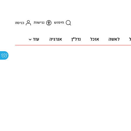
חיפוש
נגישות
כניסה
עוד
ל
לאשה
אוכל
נדל"ן
אנרגיה