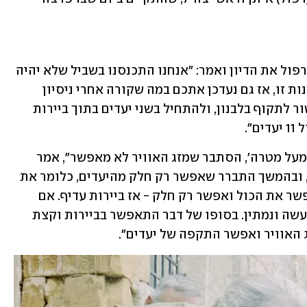
בדיון המטכ"ל בלשכת הרמטכ"ל פתח אז רפול את הדיון ואמר: "אנחנו התכנסנו בשביל שלא יהיה 
לנו משעמם כשאנחנו פה בעבודה. בהזדמנות זו, אז גם נעדכן אתכם במה שקורה אחרי ניסיון 
ההתנקשות בשגריר. המלצנו וקיבלנו אישור לתקוף בלבנון, ולהתחיל בשני יעדים בתוך ביירות 
. 
"תוך כדי התכנסות לקראת קביעת ה'זמן מעל מטרה', הסתבר שמזג האוויר לא מאפשר", אמר 
הרמטכ"ל. "בהתחלה הוא לא אפשר בכלל, ובהמשך התברר שאפשר רק חלק מהיעדים, כלומר את 
היעדים שבביירות. ואז קבעתי שאם אי אפשר את הכול ואפשר רק חלק - אז ביירות עדיף. אם 
אפשר בדרום ואי אפשר בביירות, אז לא נעשה ונמתין. בסופו של דבר התאפשר בביירות וקצת 
האוויר ואפשר התקפה של יעדים".