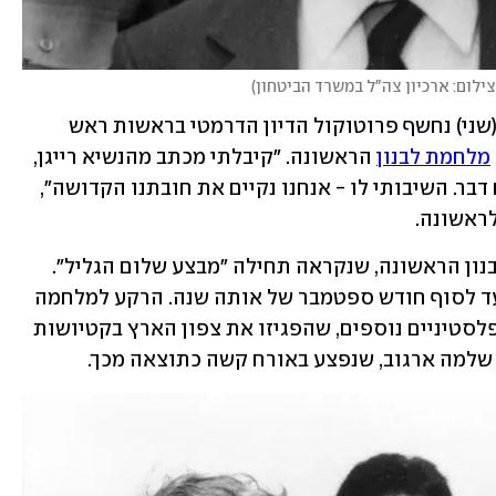
צילום: ארכיון צה"ל במשרד הביטחון
)
 היום (שני) נחשף פרוטוקול הדיון הדרמטי בראשות ראש 
מלחמת לבנון
 הראשונה. "קיבלתי מכתב מהנשיא רייגן, 
מכתב אדיב, אבל שמבקש לא לעשות שום דבר. השיבותי לו - אנחנו נקיים את חובתנו הקדושה", 
לראשונה.
לפני בדיוק 40 שנה יצא צה"ל למלחמת לבנון הראשונה, שנקראה תחילה "מבצע שלום הגליל". 
המלחמה החלה ב-6 ליוני 1982 ונמשכה עד לסוף חודש ספטמבר של אותה שנה. הרקע למלחמה 
היה ההתבססות של אש"ף ושל ארגונים פלסטיניים נוספים, שהפגיזו את צפון הארץ בקטיושות 
 שלמה ארגוב, שנפצע באורח קשה כתוצאה מכך. 