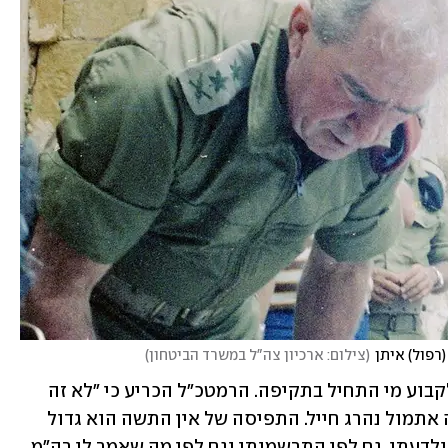
רפול) איתן
(
צילום: ארכיון צה"ל במשרד הביטחון
)
האלוף דרורי והאלוף גור המשיכו וניסו לקבוע מי התחיל בתקיפה. הרמטכ"ל הכריע כי "לא זה 
משנה כרגע", והוסיף: "לפנות ערב ובלילה אתמול נהרג חייל. התפיסה של אין התשה הוא גדול 
מאוד. על זה תהיה ישיבת ממשלה הלילה ולדעתי, גם לפי התרשמותי וגם לפי מה שאמר לי רה"מ 