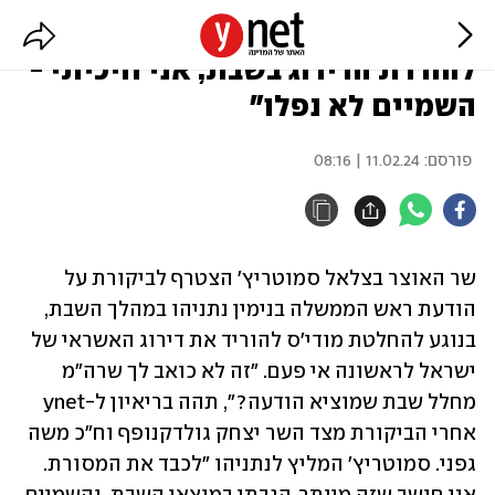
סמוטריץ': "נתניהו שגה כשהגיב
להורדת הדירוג בשבת, אני חיכיתי -
השמיים לא נפלו"
פורסם:
11.02.24 | 08:16
שר האוצר בצלאל סמוטריץ' הצטרף לביקורת על 
הודעת ראש הממשלה בנימין נתניהו במהלך השבת, 
בנוגע להחלטת מודי'ס להוריד את דירוג האשראי של 
ישראל לראשונה אי פעם. "זה לא כואב לך שרה"מ 
מחלל שבת שמוציא הודעה?", תהה בריאיון ל-ynet 
אחרי הביקורת מצד השר יצחק גולדקנופף וח"כ משה 
גפני. סמוטריץ' המליץ לנתניהו "לכבד את המסורת. 