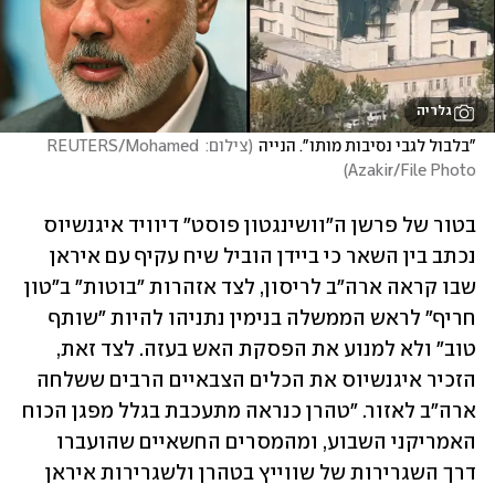
גלריה
"בלבול לגבי נסיבות מותו". הנייה
(
צילום: REUTERS/Mohamed 
)
Azakir/File Photo
בטור של פרשן ה"וושינגטון פוסט" דיוויד איגנשיוס 
נכתב בין השאר כי ביידן הוביל שיח עקיף עם איראן 
שבו קראה ארה"ב לריסון, לצד אזהרות "בוטות" ב"טון 
חריף" לראש הממשלה בנימין נתניהו להיות "שותף 
טוב" ולא למנוע את הפסקת האש בעזה. לצד זאת, 
הזכיר איגנשיוס את הכלים הצבאיים הרבים ששלחה 
ארה"ב לאזור. "טהרן כנראה מתעכבת בגלל מפגן הכוח 
האמריקני השבוע, ומהמסרים החשאיים שהועברו 
דרך השגרירות של שווייץ בטהרן ולשגרירות איראן 