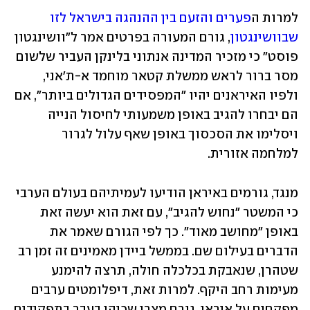
למרות ה
פערים והזעם בין ההנהגה בישראל לזו 
שבוושינגטון
, גורם המעורה בפרטים אמר ל"וושינגטון 
פוסט" כי מזכיר המדינה אנתוני בלינקן העביר שלשום 
מסר ברור לראש ממשלת קטאר מוחמד א-ת'אני, 
ולפיו האיראנים יהיו "המפסידים הגדולים ביותר", אם 
הם יבחרו להגיב באופן משמעותי לחיסול הנייה 
ויסלימו את הסכסוך באופן שאף עלול לגרור 
למלחמה אזורית.
מנגד, גורמים באיראן הודיעו לעמיתיהם בעולם הערבי 
כי המשטר "נחוש להגיב", עם זאת הוא יעשה זאת 
באופן "מחושב מאוד". כך לפי הגורם שאמר את 
הדברים בעילום שם. בממשל ביידן מאמינים זה זמן רב 
שטהרן, שנאבקת בכלכלה חולה, תרצה להימנע 
מעימות רחב היקף. למרות זאת, דיפלומטים ערבים 
מפקחים על איראן. גורם מצרי שכיהן בעבר בתפקידים 