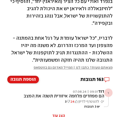
בנפרד ואולי עם כל הציר (האיראני) יחד", והוסיף כי 
"לחיזבאללה ולאיראן יש את היכולת להגיב 
להתנקשויות של ישראל, אבל ננהג בזהירות 
ובקפידה". 
לדבריו, "כל ישראל עומדת על רגל אחת בהמתנה - 
מהצפון ועד המרכז והדרום. לא משנה מה יהיו 
ההשלכות - ההתנגדות תגיב לתוקפנות של ישראל. 
התגובה שלנו תהיה חזקה ומשמעותית". 
מצאתם טעות? כתבו לנו | המייל האדום גם בווטסאפ
163
תגובות
הוספת תגובה
דוד
09:01 | 07.08.24
ד
הם מפחדים מלחמה איזורית תשנה את המצב
לטובת ישראל בצורה דרסטית. בסופה לא תהיה
להצטרף לדיון
24
3
עוד איראן גרעינית, חיזבללה יובס ויושמד, ומדינה
3
תגובות
פלסטינית תוקם אולי על הירח. נכון יהיו הרוגים גם
פה, כך זה במלחמות. אבל מי שבורח ממלחמה זה
רודף אחריו. עלינו להיות חזקים ולא לפחד מדרך
הצג עוד