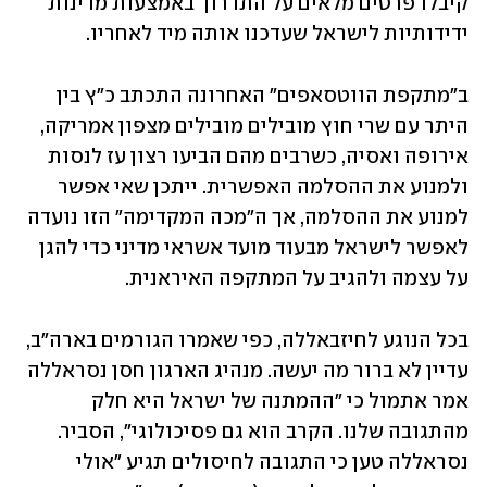
קיבלו פרטים מלאים על התדרוך באמצעות מדינות 
ידידותיות לישראל שעדכנו אותה מיד לאחריו.
ב"מתקפת הווטסאפים" האחרונה התכתב כ"ץ בין 
היתר עם שרי חוץ מובילים מובילים מצפון אמריקה, 
אירופה ואסיה, כשרבים מהם הביעו רצון עז לנסות 
ולמנוע את ההסלמה האפשרית. ייתכן שאי אפשר 
למנוע את ההסלמה, אך ה"מכה המקדימה" הזו נועדה  
לאפשר לישראל מבעוד מועד אשראי מדיני כדי להגן 
על עצמה ולהגיב על המתקפה האיראנית.
בכל הנוגע לחיזבאללה, כפי שאמרו הגורמים בארה"ב, 
עדיין לא ברור מה יעשה. מנהיג הארגון חסן נסראללה 
אמר אתמול כי "ההמתנה של ישראל היא חלק 
מהתגובה שלנו. הקרב הוא גם פסיכולוגי", הסביר. 
נסראללה טען כי התגובה לחיסולים תגיע "אולי 