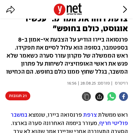
הקואליציה על סף קריסה, אבל ר"מ
צרפת דחה את המו"מ: "עכשיו
אוגוסט, כולם בחופש"
פרנסואה ביירו הודיע על הצבעת אי-אמון ב-8
בספטמבר, בסופה הוא עלול לסיים את תפקידו.
ראש הממשלה של מקרון עורר סערה כשאמר שלא
פגש את ראשי האופוזיציה לשיחות על פתרון
המשבר, בגלל שחוץ ממנו כולם בחופש. הם הכחישו
רויטרס
| פורסם:
28.08.25 | 16:56
21 תגובות
ראש ממשלת 
צרפת
 פרנסואה ביירו, שנמצא 
במשבר 
פוליטי חריף
, מעורר ביממה האחרונה סערה בארצו. 
הסערה התעוררה אחרי שביירו אמר שהוא לא ערך 