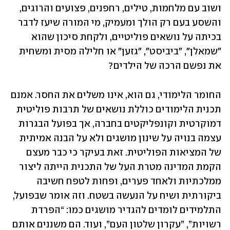
ושוב עם מלחמות, טילים, רחפנים, פצועים והרוגים, 
והשסע בעם רק הולך ומעמיק, מי המורה שיעז לדבר 
בכיתה על נושאים פוליטיים, ולקחת סיכון שהוא 
"שמאלן", "ביביסט", "גזען" או חלילה מסית ומשחית 
את נפשם הרכה של הילדים? 
החומר הלימודי, גם הוא, אינו משלים את החסר. אמנם 
תכנית הלימודים כוללת נושאים של תרבות פוליטית 
דמוקרטית וקונפליקטים בחברה, אך בפועל הבגרות 
עצמה בנויה על שינון מושגים ולא על הבנה אמיתית 
של המציאות הפוליטית. זאת בעיקר כי כבר מעצם 
הקמת המדינה מטרת העל של התכנית הייתה ליצור 
ממלכתיות ולאחד פערים, ופחות לטפח חשיבה 
ביקורתית ושיח על הנעשה בשטח. וזה אומר שבפועל, 
התלמידים לומדים להגדיר מושגים כמו: “הפרדת 
רשויות”, ”עקרון שלטון העם”, ועוד. הם משננים אותם 