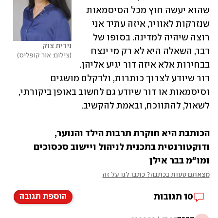
שהוא יעשה חוץ מכל הסיסמאות 
שנזרקות לאוויר, איזה עתיד אני 
רוצה שיהיה למדינה. בסופו של 
נירית צוק
דבר, השאלה היא לא רק מי ינצח 
צילום: אור קופליס
בבחירות אלא איזה דור יגיע אליהן. 
דור שיודע לצרוך כותרות, ולדקלם מושגים 
וסיסמאות או דור שיודע גם לחשוב באופן ביקורתי, 
לשאול, להתווכח, ובאמת להקשיב.
הכותבת היא חוקרת תרבות הילד והנוער, 
ודוקטורנטית בתכנית לניהול ויישוב סכסוכים 
ומו"מ בבר אילן
מצאתם טעות בכתבה? כתבו לנו על זה
10
תגובות
הוספת תגובה