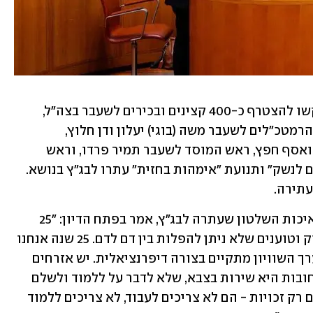
לעתירה של התנועה לאיכות השלטון ביקשו להצטרף כ-400 קצינים ובכירים לשעבר בצה"ל, 
בשב"כ, במוסד ובמשטרה. בין המבקשים: הרמטכ"לים לשעבר משה (בוגי) יעלון ודן חלוץ, 
המפכ"לים לשעבר דודי כהן, משה קראדי ואסף חפץ, ראש המוסד לשעבר תמיר פרדו, וראש 
השב"כ לשעבר כרמי גילון. גם ארגון "אחים לנשק" ותנועת "אימהות בחזית" עתרו לבג"ץ בנושא. 
תירה.
עו"ד אליעד שרגא, המייצג את התנועה לאיכות השלטון שעתרה לבג"ץ, אמר בפתח הדיון: "25 
שנה אנחנו עומדים על הבלטה הזאת בדיוק וטוענים שלא ניתן להפלות בין דם לדם. 25 שנה אנחנו 
מסבירים שבדמוקרטיה המעוותת שלנו ערך השוויון מתקיים בצורה דיפרנציאלית. יש אזרחים 
כמונו שיש להם חובות וזכויות, שאחת החובות היא שירות בצבא, שלא לדבר על ללמוד ולשלם 
מיסים, ויש אזרחים בחברה שלנו שיש להם רק זכויות - הם לא צריכים לעבוד, לא צריכים ללמוד 