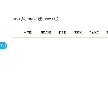
חיפוש
נגישות
כניסה
עוד
ל
לאשה
אוכל
נדל"ן
אנרגיה