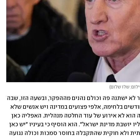
לום: שלו שלום
)
לדבריו, "ברור שבעוד 30 יום דבר וחצי דבר לא ישתנה פה וכולם נהנים מההפקר, ובשעה הזו, שבה 
כולם נקראים לדגל ונמצאים כמה וכמה חודשים בלחימה, אלפי פצועים במדינה ויש אנשים שלא 
נכנסים תחת האלונקה הזאת. האירוע הזה הוא לא אירוע של עוד החלטה מנהלית. האפליה כאן 
זועקת לשמיים, היא קורעת את הענף שעליו יושבת מדינת ישראל". הוא הוסיף כי בעיניו "יש כאן 
החלטה פשוטה, החלטת ממשלה לא חוקתית ולא חוקית שהתקבלה בחוסר סמכות וכולה נגועה 