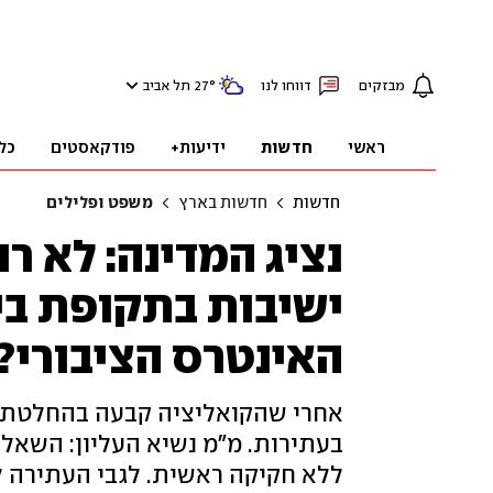
מבזקים
דווחו לנו
°
27
תל אביב
ראשי
חדשות
ידיעות+
פודקאסטים
כל
חדשות
חדשות בארץ
משפט ופלילים
נציג המדינה: לא רו
ישיבות בתקופת בינ
האינטרס הציבורי?
אחרי שהקואליציה קבעה בהחלטת ממש
בעתירות. מ"מ נשיא העליון: השאל
ללא חקיקה ראשית. לגבי העתירה ל