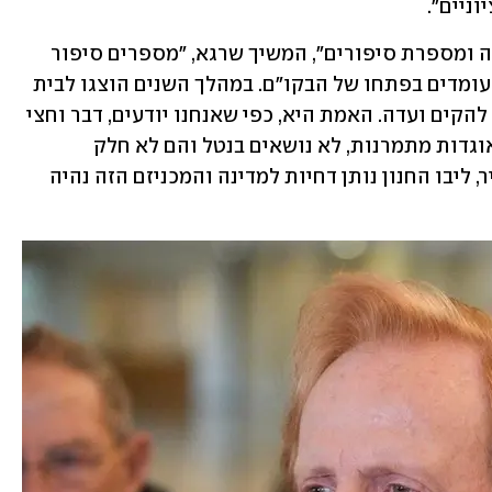
ניים".
"25 שנה שאנחנו עומדים כאן, באה המדינה ומספרת סיפורים", המשיך שרגא, "מספרים סיפור 
לציבור, שאוטוטו אלפי מתגייסים חרדים עומדים בפתחו של הבקו"ם. במהלך השנים הוצגו לבית 
המשפט מספרים שקריים, נאלצנו לדרוש להקים ועדה. האמת היא, כפי שאנחנו יודעים, דבר וחצי 
דבר לא השתנה. 600 אלף איש, שהם 60 אוגדות מתמרנות, לא נושאים בנטל והם לא חלק 
מהמהלך הזה. 25 שנה שהעליון שותף בכיר, ליבו החנון נותן דחיות למדינה והמכניזם הזה נהיה 