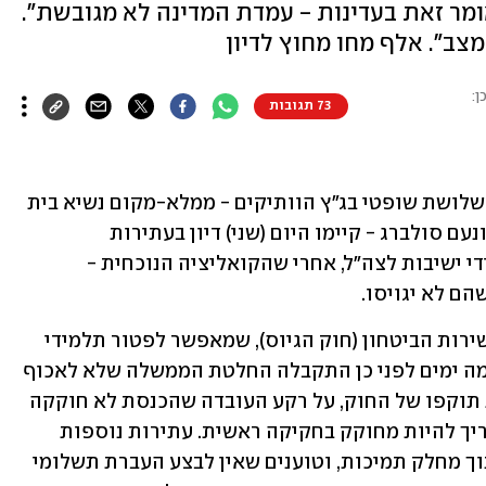
ומר זאת בעדינות - עמדת המדינה לא מגובשת".
צב". אלף מחו מחוץ לדיון
ן:
73 תגובות
 שלושת שופטי בג"ץ הוותיקים - ממלא-מקום נשיא בית 
המשפט העליון עוזי פוגלמן, יצחק עמית ונעם סולברג - קיימו היום (שני) דיון בעתירות 
שמבקשות לחייב את המדינה לגייס תלמידי ישיבות לצה"ל, אחרי שהקואליציה הנוכחית - 
ם לא יגויסו.
ב-30 ביוני פקע תוקפו של פרק ג1 לחוק שירות הביטחון (חוק הגיוס), שמאפשר לפטור תלמידי 
ישיבות בשלב מסוים מהשירות הצבאי. כמה ימים לפני כן התקבלה החלטת הממשלה שלא לאכוף 
את גיוסם. העתירות הוגשו לאחר פקיעת תוקפו של החוק, על רקע העובדה שהכנסת לא חוקקה 
חוק חלופי. העותרים טוענים שההסדר צריך להיות מחוקק בחקיקה ראשית. עתירות נוספות 
מתמקדות במבחנים שמכוחם משרד החינוך מחלק תמיכות, וטוענים שאין לבצע העברת תשלומי 