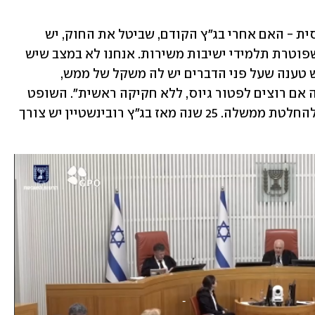
השופט פוגלמן העיר: "יש פה שאלה בסיסית - האם אחרי בג"ץ הקודם, שביטל את החוק, יש 
לממשלה סמכות לקבל החלטה מנהלית שפוטרת תלמידי ישיבות משירות. אנחנו לא במצב שיש 
חוק שבוחנים את החוקיות שלו, אלא שיש טענה שעל פני הדברים יש לה משקל של ממש, 
שאי-אפשר לקבל החלטה מנהלית בסוגיה אם רוצים לפטור גיוס, ללא חקיקה ראשית". השופט 
סולברג ציין: "לא הצליחו בחקיקה, הלכו להחלטת ממשלה. 25 שנה מאז בג"ץ רובינשטיין יש צורך 