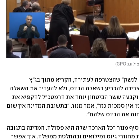
ילום: GPO
)
עו"ד טומי מנור, המייצג את תנועת "אחים לנשק" שהצטרפה לעתירה, הקריא מתוך בג"ץ 
רובינשטיין שקבע לפני 25 שנה שהכנסת צריכה להכריע בשאלת הגיוס, ולא להעביר את השאלה 
לשר הביטחון. "הממשלה קיבלה החלטה, וקבעה ששר הביטחון ינחה את הרמטכ"ל להקפיא את 
גיוס תלמידי הישיבות. מה מקור הסמכות? אין סמכות כזו", אמר מנור. "בתשובת המדינה אין שום 
ות את הגיוס שלהם".
"ההוראה בהחלטת הממשלה פסולה", הוסיף מנור. "כל הארכה שלה היא פסולה. המדינה בתגובה 
טענה שבגלל המלחמה קיים צורך בהגדלת מחזורי גיוס ומילואים ובהחלטת ממשלה. איך אפשר 