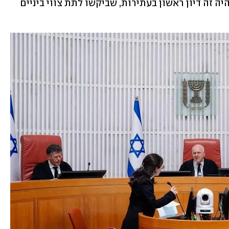
תמיכה למוסדות התורניים נכון לעכשיו. היה זה דיון ראשון בעתירות, שביקשו לתת צווי ביניים 