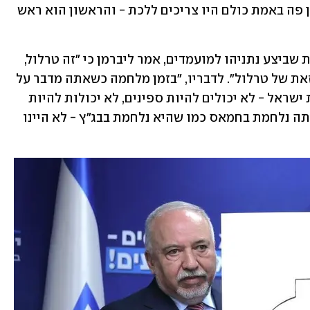
מערכת הביטחון לא חסינה מטעויות, ולכן פה באמת כולם היו צריכים ללכת - והראשון הוא ראש 
על פארסת פיטורי ראש השב"כ והראיונות שביצע נתניהו למועמדים, אמר ליברמן כי "זה טרלול, 
בפולישוק לא הצליחו להתעלות לרמה כזאת של טרלול". לדבריו, "בזמן מלחמה כשאתה מדבר על 
ארגון אחד החשובים לביטחונה של מדינת ישראל - לא יכולים להיות ספינים, לא יכולות להיות 
שליפות מהמותן. אם הממשלה הזאת הייתה נלחמת בחמאס כמו שהיא נלחמת בבג"ץ - לא היינו 