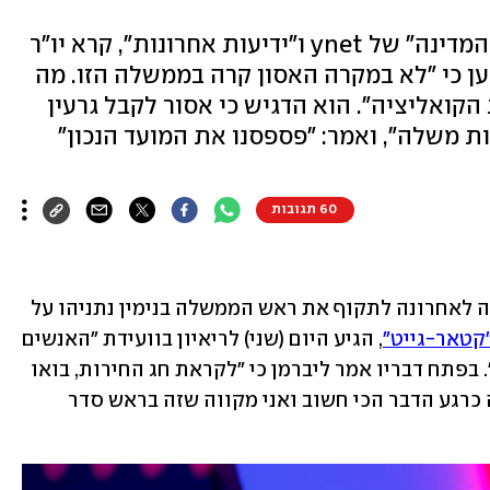
בפתח דבריו בוועידת "האנשים של המדינה" של ynet ו"ידיעות אחרונות", קרא יו"ר
ען כי "לא במקרה האסון קרה בממשלה הזו. מה
הקואליציה". הוא הדגיש כי אסור לקבל גרעין
ות משלה", ואמר: "פספסנו את המועד הנכון"
60 תגובות
יו"ר ישראל ביתנו אביגדור ליברמן, שמרבה לאחרונה לתקוף את ראש הממשלה בנימין נתניהו על 
קטאר-גייט"
, הגיע היום (שני) לריאיון בוועידת "האנשים 
של המדינה" של ynet ו"ידיעות אחרונות". בפתח דבריו אמר ליברמן כי "לקראת חג החירות, בואו 
נקווה שנראה את כל החטופים בחזרה. זה כרגע הדבר הכי חשוב ואני מקווה שזה בראש סדר 