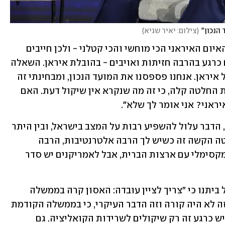
הנכון"
(
צילום: יאיר שגיא
)
בנוגע ללחימה בכמה חזיתות, הוסיף כי "האיום האיראני הכי מוחשי והכי קטלני - ולכן חייבים 
לפתור את זה". לדבריו, "אנחנו מתעסקים כרגע בהרבה חזיתות ואויבים - בהובלת איראן. השאלה 
אם זה הזמן הנכון ללכת לעימות צבאי מול איראן. אנחנו פספסנו את המועד הנכון, ומבחינתי זה 
היה במעבר בין הממשלים, בדמדומים. זאת החלטה קלה, כי זה מה שנקרא אין שיקול דעת. האם 
ראני? אני אומר לך שלא".
עוד ציין ליברמן כי אם לאיראן יהיה גרעין, הדבר עלול להשפיע רבות על המצב בישראל, ובין היתר 
גם על ההשקעות הזרות, והוסיף: "ההחלטה הקשה זה כשיש לך הרבה אלטרנטיבות, הרבה 
ברירות. חייבים להשתדל להגיע לתיאום מקסימלי עם ארצות הברית, אבל לאמריקנים יש סדר 
בנוגע לטבח 7 באוקטובר, אמר יו"ר ישראל ביתנו כי "צריך לציין עובדה: האסון קרה בממשלה 
הזאת. זה לא במקרה, בממשלה הקודמת זה לא היה קורה וזה הדבר העיקרי, כי בממשלה הקודמת 
לפחות היה תהליך קבלת החלטות. מה שיש כרגע זה רק שיקולים לשרידות הקואליציה. גם 