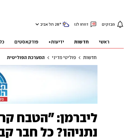
מבזקים
דווחו לנו
°
28
תל אביב
ראשי
חדשות
ידיעות+
פודקאסטים
כל
חדשות
פוליטי מדיני
המערכת הפוליטית
ליברמן: "הטבח קר
נתניהו? כל חבר קב