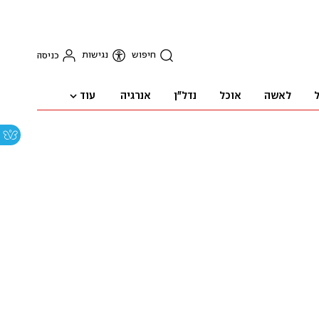
חיפוש
נגישות
כניסה
עוד
ל
לאשה
אוכל
נדל"ן
אנרגיה