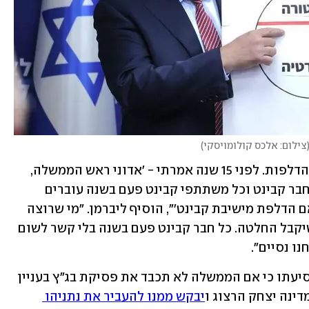
צילום: אלכס קולומויסקי
)
"בדרך לכאן אני שומע את כל הסיפור על הדלפות. לפני 15 שנה אמרתי - 'אדוני ראש הממשלה, 
אתה רוצה למנוע הדלפות? תחליט שכל חבר קבינט וכל משתתפי קבינט פעם בשנה עוברים 
בדיקת פוליגרף עם שאלה אחת בלבד: האם הדלפת מישיבת קבינט'", הוסיף ליברמן. "מי שרוצה 
למנוע הדלפות - שיפסיק לקטר וליילל, שיקבל החלטה. כל חבר קבינט פעם בשנה בלי קשר לשום 
נו נסיים".
לפני שבועיים אמר ליברמן בפתח ישיבת סיעתו כי אם הממשלה לא תכבד את פסיקת בג"ץ בעניין 
דינה יצחק הרצוג ו
יבקש ממנו להעביר את נתניהו 