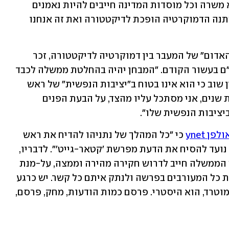
. "כולנו צריכים לזכור שכל נושא משרה וכל מוסדות המדינה חייבים להיות נאמנים 
לממלכה ולא למלך", אמר, "ברגע שזה משתנה הדמוקרטיה הופכת לדיקטטורה ואת זה אנחנו 
ליברמן הציג איור של פצצה ועליה "הקו האדום" של המעבר בין דמוקרטיה לדיקטטורה, זכר 
לאיור שהציג ראש הממשלה בעצרת האו"ם בעשור הקודם. "המבחן יהיה בהחלטת ממשלה לכבד 
או לא לכבד את פסיקת בג"ץ". ליברמן ציין שוב כי הוא אינו בטוח ב"יציבות הנפשית" של ראש 
הממשלה: "מכיוון שאני מכיר אותו עשרות שנים, אני מסתכל עליו מהצד, על הבעת הפנים 
ביציבות הנפשית שלו".
ן ynet
 כי "כל המהלך של נתניהו להדיח את ראש 
השב"כ ואת היועצת המשפטית לממשלה נועד להסיח את הדעת מפרשת 'קטאר-גייט'". לדבריו, 
"נחשפנו לעובדות קשות ומטרידות. ראש הממשלה חייב לדרוש חקירה מהירה וממצה, על-מנת 
שנדע את האמת. הוא חייב גם להשעות את כל המעורבים בפרשה ולנתק איתם כל קשר. יש כרגע 
צל כבד של פרשה. ראש הממשלה לא רק מוטרד, הוא היסטרי. פרסם כמות הודעות, מחק, פרסם, 