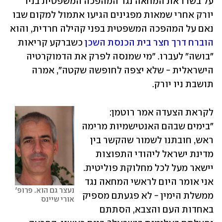
על בשרו את המחאה נגד המהפכה המשפטית בניו 
יורק אחרי שמאות מפגינים הגיעו אתמול למקום שבו 
נאם על המהפכה המשפטית בפני קהילה חרדית, והוא 
הוברח דרך חצר בית הכנסת השכן
 כשברקע קריאות 
"בושה" לעברו. "מי שמנסה לפרק את הדמוקרטיה 
הישראלית - שלא יצפה לחופשה שקטה", אמרה 
תושבת ניו יורק.
לקראת הצעדה אמר רוטמן: 
"בימים שבהם האנטישמיות מרימה 
ראש, חובתנו לשמור שהקשר בין 
מדינת ישראל ליהודי התפוצות 
יישאר מעל לכל מחלוקת פוליטית. 
אני אומר היום לראשי המחאה נגד 
נעצר גם הוא. פרופ' 
ממשלת הימין - לא פגעתם מספיק 
אורי שיינס
באחדות העם והצבא, הסתתם 