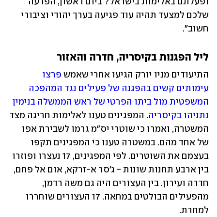
ופעלתם באלימות בישראל? ביום ראשון, הפרעה 
שלכם למצעד תהיה עוד פגיעה בערך יהודי וציבורי 
חשוב". 
ליל הפגנות בקיסריה, חדרה והאזור
התיעודים מניו יורק הגיעו אחרי שאמש 
פרצו 
עימותים קשים בהפגנה של פעילים נגד המהפכה 
המשפטית מול ביתו הפרטי של ראש הממשלה בנימין 
נתניהו בקיסריה
. המפגינים טענו לאלימות חריגה מצד 
המשטרה, ואמרו כי שוטרי יס"מ גרמו לשבירת אפו 
של אחד מהם. במשטרה טענו כי המפגינים תקפו 
בעצמם את השוטרים. לפי המפגינים, 17 נעצרו ופוזרו 
בין ארבע תחנות שונות - ג'סר א-זרקא, אום אל פחם, 
חדרה ועירון. בין העצורים היה גם משה רדמן, 
מהפעילים הבולטים במחאה. 17 העצורים שוחררו 
למחרת.