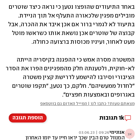
באחד התיעודים שהופצו נטען כי נראה כיצד שוטרים 
מובילים מפגין שלכאורה התעלף אל תוך הניידת. 
בתיעוד לא לגמרי ברור אם אכן איבד את ההכרה, אבל 
קבוצה של שוטרים אכן נושאת אותו כשראשו מוטל 
מעט לאחור, ועיניו מכוסות ברצועה כחולה. 
המשטרה מסרה אמש כי ההפגנה בקיסריה הייתה 
לא-חוקית, ולטענתה חלק מהמפגינים הפרו את הסדר 
הציבורי וסירבו להישמע לדרישת קצין משטרה 
"לחדול ממעשיהם". חלקם, כך נטען, "תקפו שוטרים 
באגרופים ובאמצעות חפצים". 
מצאתם טעות? כתבו לנו | המייל האדום גם בווטסאפ
1k
תגובות
הוספת תגובה
אנונימי
09:26 | 03.06.23
אנ
המנוול טרם הבין שכך יראו חייו עד יומו האחרון