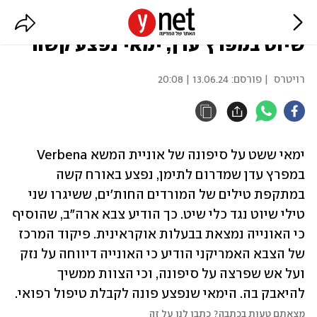
החות'ים תקפו אוניית משא בטילי
שיוט במפרץ עדן, ימאי נפצע קשה
רויטרס
| פורסם:
13.06.24 | 20:08
ימאי ששט על סיפונה של אוניית המשא Verbena 
במפרץ עדן שמדרום לתימן, נפצע באורח קשה 
במתקפת טילים של המורדים החות'ים, ששיגרו שני 
טילי שיוט נגד כלי שיט. כך הודיע צבא ארה"ב, שהוסיף 
כי האונייה נמצאת בבעלות אוקראינית. פיקוד המרכז 
של הצבא האמריקני הודיע כי האונייה דיווחה על נזק 
ועל אש שפרצה על סיפונה, וכי הצוות ממשיך 
להיאבק בה. הימאי שנפצע פונה לקבלת טיפול רפואי.
מצאתם טעות בכתבה? כתבו לנו על זה