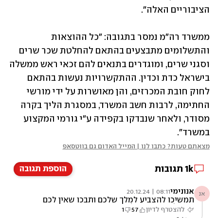
הציבוריים האלה".
ממשרד רה"מ נמסר בתגובה: "כל ההוצאות 
והתשלומים מתבצעים בהתאם להחלטת שכר שרים 
וסגני שרים, ומוגדרים בתנאים להם זכאי ראש ממשלה 
בישראל כדת וכדין. ההתקשרויות נעשות בהתאם 
לחוק חובת המכרזים, והן מאושרות על ידי מורשי 
החתימה, לרבות חשב המשרד, במסגרת הליך בקרה 
מסודר, ולאחר שנבדקו בקפידה ע"י גורמי המקצוע 
במשרד".
מצאתם טעות? כתבו לנו | המייל האדום גם בווטסאפ
1k
תגובות
הוספת תגובה
אנונימי
08:11 | 20.12.24
אנ
תמשיכו להצביע למלך שלכם ותבכו שאין לכם
כסף למחיה ושהכל יקר, ביביסטים.
להצטרף לדיון
57
1