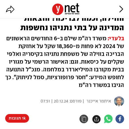
120 אלף שקל לניקיון ותפעול
הווילה, וכמה לבריכה? הוצאות
המדינה על בתי נתניהו נחשפות
בלעדי:
משרד רה"מ שילם ב-6 החודשים הראשונים
של 2024 לא פחות מ-18,360 שקל על אחזקת
הבריכה בווילה של משפחת נתניהו בקיסריה ואלפי
שקלים על כיסאות. וגם: האישור הרשמי על מגוריו
בבית מקורבו המיליארדר במלחמה. מנכ"ל התנועה
לחופש המידע: "חסר פרופורציות, סמל לניתוק". כך
הגיבו במשרד רה"מ
איתמר אייכנר
| פורסם:
20.12.24 | 07:51
1k תגובות