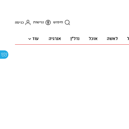
חיפוש
נגישות
כניסה
עוד
ל
לאשה
אוכל
נדל"ן
אנרגיה