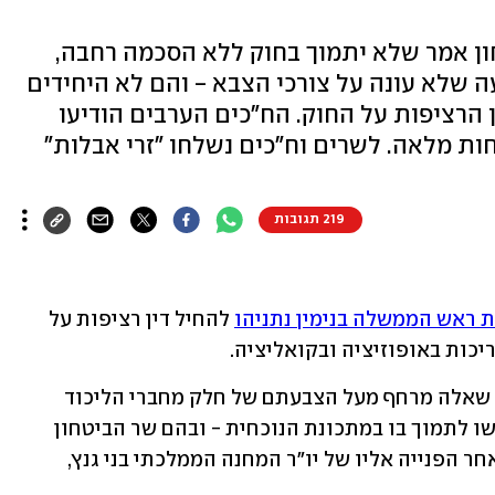
ון אמר שלא יתמוך בחוק ללא הסכמה רחבה,
 שלא עונה על צורכי הצבא - והם לא היחידים
הרציפות על החוק. הח"כים הערבים הודיעו
כחות מלאה. לשרים וח"כים נשלחו "זרי אבלות"
219 תגובות
 ראש הממשלה בנימין נתניהו
 להחיל דין רציפות על 
כות באופוזיציה ובקואליציה. 
גורמים פוליטיים בכירים אומרים כי סימן שאלה מרחף מעל הצבעתם של חלק מחברי הליכוד 
שכבר התבטאו נגד החוק, והבהירו שיתקשו לתמוך בו במתכונת הנוכחית - ובהם שר הביטחון 
יואב גלנט, של-ynet נודע כי יצביע נגד, לאחר הפנייה אליו של יו"ר המחנה הממלכתי בני גנץ, 