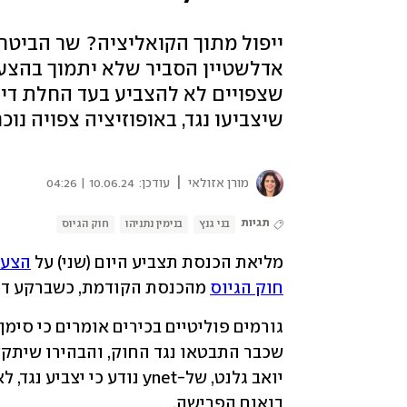
ייפול מתוך הקואליציה? שר הביטח
אדלשטיין הסביר שלא יתמוך בהצעה
שצפויים לא להצביע בעד החלת דין 
שיצביעו נגד, באופוזיציה צפויה נו
|
מורן אזולאי
עודכן:
10.06.24 | 04:26
תגיות
בני גנץ
בנימין נתניהו
חוק הגיוס
מליאת הכנסת תצביע היום (שני) על 
הצעת
חוק הגיוס
 מהכנסת הקודמת, כשברקע דרי
בנאום הפרישה. 