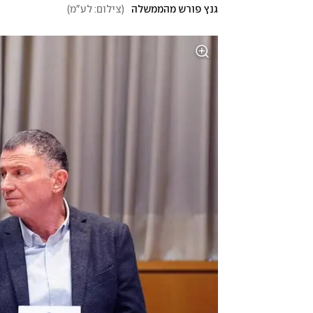
גנץ פורש מהממשלה
(
צילום: לע"מ
)