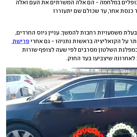
צריכים לזכור, עם אצבע רועדת, את כל הנופלים במלחמה - הם אלה המשרתים את העם ואלה 
שחולקים באמת בנטל. בכל בוקר נעיר חבר כנסת אחר, עד שכולם שם יתעוררו 
ההצבעה, נזכיר, היא טכנית בעיקרה - אך בעלת משמעויות רחבות להמשך. עניין גיוס החרדים, 
תר על הקואליציה בראשות נתניהו - גם אחרי 
פרישת 
. אבל במפלגת השלטון מסרבים לפי שעה לצופף שורות 
 לאחרונה שיצביעו בעד החוק. 