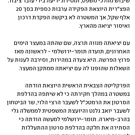
שיבוש מהלכי משפט, ומסירת ידיעה בידי עובד ציבור. 
הפצ"רית היוצאת הפקידה ערבות כספית בסך 20 
אלף שקל, אך המשטרה לא ביקשה הפקדת דרכון 
ואיסור יציאה מהארץ.  
עם יציאתה מנווה תרצה, שם שהתה במעצר הימים 
האחרונים, תועדה תומר-ירושלמי - לראשונה מאז 
פרוץ הפרשה. היא צעדה במהירות, וסירבה לענות על 
השאלות שהופנו לה עם יציאתה ממתקן המעצר. 
הפרקליטה הצבאית הראשית היוצאת הודתה 
במשטרה במהלך חקירתה כי לא שיתפה בהדלפת 
הסרטון את הרמטכ"ל לשעבר הרצי הלוי, שר הביטחון 
לשעבר יואב גלנט והיועצת המשפטית לממשלה גלי 
בהרב-מיארה. תומר-ירושלמי למעשה הודתה כי 
הסתירה את חלקה בהדלפת סרטון ההתעללות 