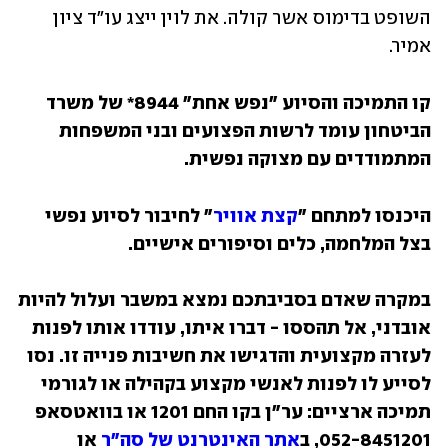
השופט בדימוס אשר קולה. את לוין ייצג עו"ד ציון 
אמיר. 
קו התמיכה והסיוע "נפש אחת" 8944* של משרד 
הביטחון עומד לרשות הפצועים ובני המשפחות 
המתמודדים עם מצוקה נפשית.
היכנסו למתחם "
קצת אוויר
" לחיבור לסיוע נפשי 
בצל המלחמה, כלים וסיפורים אישיים.
במקרה שאדם בסביבתכם נמצא במשבר ועלול להיות 
אובדני, אל תהססו - דברו איתו, עודדו אותו לפנות 
לעזרה מקצועית והדגישו את חשיבות פנייה זו. נסו 
לסייע לו לפנות לאנשי מקצוע בקהילה או לגורמי 
תמיכה ארציים: ער"ן בקו החם 1201 או בוואטסאפ 
052-8451201, ב
אתר האינטרנט של סה"ר
 או 