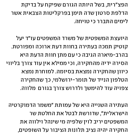
הפצ"רית, בשל היותה הגורם שפיקח על בדיקת 
הדלפת סרטון שדה תימן בפרקליטות הצבאית אשר 
לימים התברר כי טויחה. 
היועצת המשפטית של משרד המשפטים עו"ד יעל 
קוטיק תמכה בעתירה בחוות דעת ארוכה ומפורטת. 
בהרב-מיארה הגיבה כי עם מתן חוות הדעת היא 
הסירה ידיה מהחקירה, וכי ממילא אין עוד צורך בליווי 
כיוון שהחקירה נמצאת בסיומה. למוחרת נמצא 
הטלפון הנייד של תומר-ירושלמי, כך שהחקירה 
צפויה עוד להימשך ולדרוש צורך בגורם  מלווה. 
העתירה השנייה היא של עמותת "משמר הדמוקרטיה 
הישראלית", שדורשת לבטל את החלטת שר 
המשפטים יריב לוין שלפיה מי שינהל וילווה את 
החקירה יהיה נציב תלונות הציבור על השופטים, 