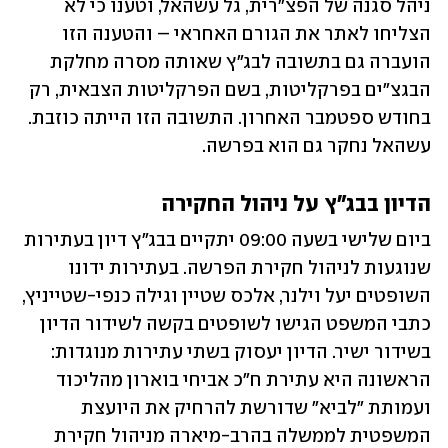
ניהל סגנה של הפצ"רית, גל עשהאל, וטענו כי לא 
הצליחו לאתר את הגורם האחראי – והטענה הזו 
הועברה גם בתשובה לבג"ץ שאותה מסרה מחלקת 
הבגצ"ים בפרקליטות, בשם הפרקליטות הצבאית, רק 
בחודש ספטמבר האחרון. התשובה הזו הייתה כוזבת. 
עשהאל נחקר גם הוא בפרשה.
הדיון בבג"ץ על ניהול החקירה
ביום שלישי בשעה 09:00 יתקיים בבג"ץ דיון בעתירות 
שנוגעות לניהול חקירת הפרשה. בעתירות ידונו 
השופטים יעל וילנר, אלכס שטיין וגילה כנפי-שטייניץ, 
כתבי המשפט הגישו לשופטים בקשה לשידור הדיון 
בשידור ישיר. הדיון יעסוק בשתי עתירות מנוגדות: 
הראשונה היא עתירת ח"כ אביחי בוארון מהליכוד 
ועמותת "לביא" שדורשת להרחיק את היועצת 
המשפטית לממשלה בהרב-מיארה מניהול חקירת 