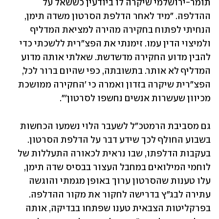
תומר-ירושלמי שיקרה לו ביודעין כששאל על 
ההדלפה. "מיד לאחר הדלפת הסרטון משדה תימן, 
הנחיתי לפתוח בחקירה מהירה למציאת המדליף 
ולמיצוי הדין עמו. זימנתי את הפצ"רית ללשכתי כדי 
להבין מדוע החקירה מדשדשת. שאלתי אותה מדוע 
המדליף לא אותר. בתשובתה, כפי שהיום ברור לכל, 
הפצ"רית שיקרה בזדון ואמרה כי 'החקירה ממושכת 
מכיוון שעשרות אנשים נחשפו לסרטון'".
גם מסביבת הרמטכ"ל לשעבר הלוי נשמעו הכחשות 
בשבוע החולף לכך שידע דבר על הדלפת הסרטון. 
בעקבות הדלפתו, שבו נראית לכאורה התעללות של 
לוחמי המילואים במחבל העצור בבסיס שדה תימן, 
עלו טענות שהסרטון ערוך באופן מגמתי והוגשה 
עתירה לבג"ץ בדרישה לחקור את מקור ההדלפה. 
בפרקליטות הצבאית טענו שפתחו בבדיקה, אותה 