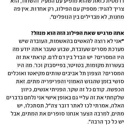
דרמטית כזאת שהוא מופיע עם המעיל והשחור, הוא 
צריך להגיד: מספיק עם הפילוג, רק אחדות. אין פה 
מחנות, לא מבדילים בין הנופלים". 
"
אני לא רוצה להאשים בהאשמות, העובדה שיש 
מערכת מסרים שעובדת, שבוע שעבר אתה יודע מה 
היו המסרים? יש הבדל בין דם לדם. קראתי את זה 
בעשרות מקומות, בטויטר, בפייסבוק וכו'. מה היו 
המסרים? הצפון תל אביבים שותים מקיאטו ואוכלים 
סושי בזמן שהגוש האמוני והפריפריה מתים. זאת 
הכפשה. קודם כל זה שקר. הפניתי אנשים, כיוון 
שלקחתי את זה עליי גם באופן אישי אני נלחם בדברים 
האלה, אמרתי לכו לאתר דובר צה"ל, תסתכלו, יש 
מתים, למרבה הצער אנחנו סופרים את המתים, אבל 
יש כל כך הרבה".