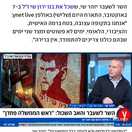
השר לשעבר יזהר שי, ש
שכל את בנו ירון שי ז"ל
 ב-7 
באוקטובר, התארח היום (שלישי) באולפן ynet live: 
"אנחנו בתקופה עצובה, בטח ברמה האישית, 
והציבורי, הלאומי. ימים לא פשוטים ומצד שני ימים 
שבהם כולנו צריכים להתמודד, אין ברירה". 
"החלטתי להילחם ולא לוותר בכל המישורים". יזהר שי