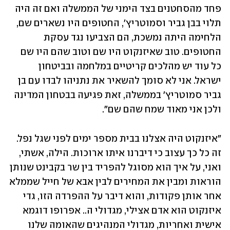
פחד מהסחטנים בצד הימני של הממשלה ואם זה היה 
תלוי בבן גביר וסמוטריץ', החטופים היו נשארים שם, 
הלחימה היתה נמשכת, הם הצביעו נגד עסקת 
החטופים. טוב שאיזנקוט היו שם וטוב שהם היו שם 
כל עוד יש מהלכים קריטיים במלחמה ובביטחון 
ישראל. אני לא סומך להשאיר את נתניהו לבדו עם בן 
גביר סמוטריץ' בממשלה, זאת פגיעה בבטחון המדינה 
ולכן אני מאוד שמח שהם שם". 
"איזנקוט היה אצלנו בבית מספר ימים לפני שגל נפל. 
זה כל כך עצוב כי דיברנו איתו ארוכות. הילה, אשתי, 
ואני, על איך הוא מסוגל להפריד בין שר בקבינט שנותן 
הוראות ומבין את המחירים לבין אבא של חייל שממלא 
אחר אותן פקודות, והוא דיבר על ההפרדה הזו, גדי 
איזנקוט הוא אדם אצילי, מגדולי ה.. אפרופו דוגמא 
אישית ואחריות, מגדולי המנהיגים שהאומה שלנו 