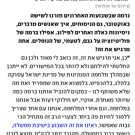
(
צילום: טל אזולאי
)
נדמה שבשבועות האחרונים חזרנו לשישה 
באוקטובר, גם הניסוחים, איך שאנשים מדברים, 
ניסיונות כאלה ואחרים לפילוג. אפילו ברמה של 
פוליטיזציה על גבם, לטעמי, של הנופלים. אתה 
"
כן, אני מרגיש את זה, זה כואב לי מאוד ולכן גם 
החלטתי להילחם ולא לוותר בכל המישורים. לא ייתכן 
שבמהלך מלחמה המנהיגות של מדינת ישראל עסוקה 
בלפלג, בלהכפיש, בלמצוא את מה שמפריד ואת מה 
שלא משותף לנו - במקום להוביל אותנו ברמה כמה 
שיותר מאחדת. אוקיי, יש חילוקי דעות אבל אנחנו 
במלחמה, וגם אחרי המלחמה, אנחנו עם אחד שצריך 
ללמוד לחיות פה ביחד. לצערי הרב זה מתחיל הכי 
גבוה שאפשר, 
ראינו את זה השבוע בישיבת ממשלה
, 
כששר בכיר בממשלה, מקורב יותר לרה"מ, מוצא לנכון 