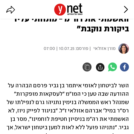
בן גביר פרסם הבהרה לדבריו: "לא
האשמתי את רה"מ - מתחתי עליו
ביקורת נוקבת"
מורן אזולאי
| פורסם:
10.07.25 | 07:00
השר לביטחון לאומי איתמר בן גביר פרסם הבהרה על 
ההודעה שבה טען כי המו"מ "לעסקאות מופקרות" 
שמנהל ראש הממשלה בנימין נתניהו גרם לנפילתו של 
רס"ר במיל' אברהם אזולאי ז"ל. "בניגוד לפייק ניוז, לא 
האשמתי את רה"מ בניסיון חטיפת לוחמינו", מסר בן 
גביר. "נתניהו פועל ללא לאות למען ביטחון ישראל, אך 