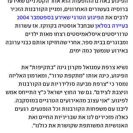
הפיגוע באולם ההופעות הוא אחד הקטלניים שאירעו 
ברוסיה בעשורים האחרונים, ומניין הקורבנות הזכיר 
לרבים את ה
פיגוע הטרגי שאירע בספטמבר 2004 
בעיירה בסלאן
 שבחבל אוסטיה בקווקז. אז עשרות 
טרוריסטים איסלאמיסטים רצחו מאות ילדים 
ומבוגרים בבית ספר, אחרי שהחזיקו אותם כבני ערובה 
באירוע שנמשך כמה ימים.
נשיא צרפת עמנואל מקרון גינה "בתקיפות" את 
הפיגוע, כינה אותו "מתקפת טרור", ומארמון האליזה 
נמסר כי "צרפת מביעה סולידריות עם הקורבנות 
וניצבת לצידם". גם שר החוץ ישראל כ"ץ התייחס אמש 
לפיגוע: "אני עצוב מהאירועים הטרגיים במוסקבה. 
ליבנו עם משפחות הקורבנות וכל הנפגעים. רגעים 
כאלה מזכירים לנו את שבריריות החיים ואת 
האנושיות המשותפת שקושרת את כולנו".