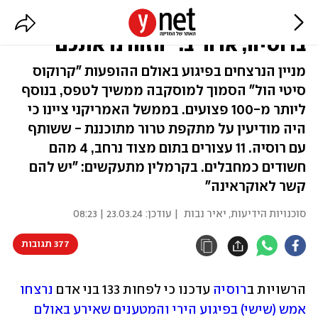
133 בני אדם נרצחו בפיגוע של דאעש
ברוסיה, ארה"ב: "הזהרנו אתכם"
מניין הנרצחים בפיגוע באולם ההופעות "קרוקוס
סיטי הול" הסמוך למוסקבה ממשיך לטפס, בנוסף
ליותר מ-100 פצועים. בממשל האמריקני ציינו כי
היה מודיעין על מתקפת טרור מתוכננת - ששותף
עם רוסיה. 11 עצורים בתום מצוד נרחב, 4 מהם
חשודים כמחבלים. בקרמלין מתעקשים: "יש להם
קשר לאוקראינה"
סוכנויות הידיעות
,
יאיר נבות
| עודכן:
23.03.24 | 08:23
377 תגובות
הרשויות ב
רוסיה
 עדכנו כי לפחות 133 בני אדם 
נרצחו 
אמש (שישי) בפיגוע הירי והמטענים שאירע באולם 