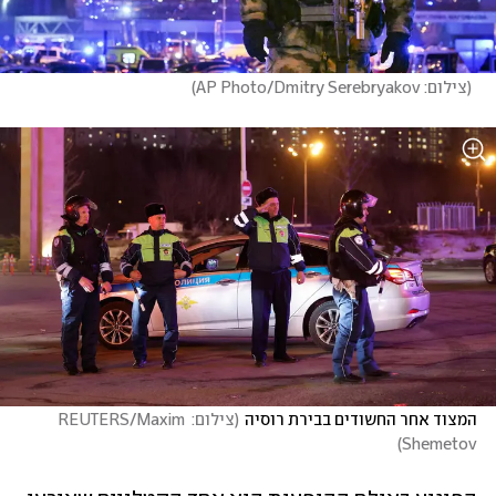
(
צילום: AP Photo/Dmitry Serebryakov
)
המצוד אחר החשודים בבירת רוסיה
(
צילום: REUTERS/Maxim 
)
Shemetov