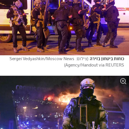
כוחות ביטחון בזירה
(
צילום: Sergei Vedyashkin/Moscow News 
)
Agency/Handout via REUTERS