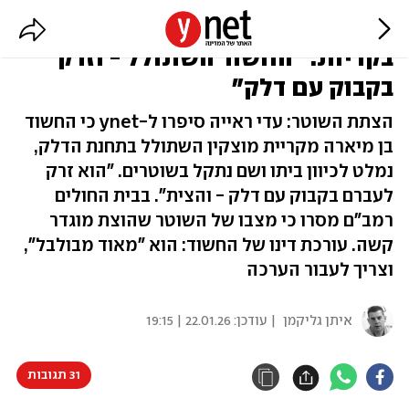
החמרה במצב השוטר שנפצע
בקריות: "החשוד השתולל - וזרק
בקבוק עם דלק"
הצתת השוטר: עדי ראייה סיפרו ל-ynet כי החשוד
בן מיארה מקריית מוצקין השתולל בתחנת הדלק,
נמלט לכיוון ביתו ושם נתקל בשוטרים. "הוא זרק
לעברם בקבוק עם דלק - והצית". בבית החולים
רמב"ם מסרו כי מצבו של השוטר שהוצת מוגדר
קשה. עורכת דינו של החשוד: הוא "מאוד מבולבל",
וצריך לעבור הערכה
איתן גליקמן
| עודכן:
22.01.26 | 19:15
31 תגובות