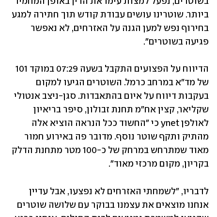
בשוטרים, נפעל למצות עימו את הדין באופן המחמיר 
ביותר. שוטרינו עושים עבודת קודש תוך חתירה למגע 
בחירוף נפש למען הגנה על האזרחים, לא נאפשר 
פגיעה בשוטרים". 
הדיווח על הפצועים התקבל בשעה 07:29 במוקד 101 
של מד"א במרחב כרמל. השוטרים הגיעו למקום 
בעקבות דיווח על איום בהתאבדות. סגן-ניצב אנטולי 
שקליאר, קצין אח"מ תחנת זבולון, סיפר בריאיון 
לאולפן ynet כי "החשוד ככל הנראה הוציא אלה 
מהתיק ותקף שוטר נוסף. מדובר פה באירוע חמור 
מאוד שמתרחש במרחק של כ-100 מטר מתחנת הדלק 
בקריון, מקום מרכזי מאוד". 
לדבריו, "לשמחתי האזרחים לא נפצעו, אבל עדיין 
אנחנו מוצאים את עצמנו בבוקר עם שלושה שוטרים 