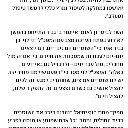
אותו בגין כוויות בפלג גוף עליון. בתוך זמן, הוא 
יאושפז במחלקה לטיפול נמרץ כללי להמשך טיפול 
ומעקב".
השר לביטחון לאומי איתמר בן גביר התייחס בהמשך 
לאירוע בפתח הערכת מצב עם המפכ"ל דני לוי. בן 
גביר אמר כי "השוטרים הם גיבורים. הם יוצאים 
יום-יום לעבודות שמסכנות את חייהם, בין אם זה מול 
מחבלים, מול עבריינים - ולהבדיל גם באירועים 
כאלה". המפכ"ל לוי מסר כי "הפעם שילמנו מחיר יקר. 
יש לנו שוטרים אמיצים, שחותרים למגע, והולכים 
להציל אנשים גם כשהם נפצעים. זה התפקיד שלנו, 
להציל חיים".
מפקד מחוז חוף יחיאל בוהדנה ביקר את השוטרים 
בבית החולים, ומסר: "כל אדם שפוגע או מנסה לפגוע 