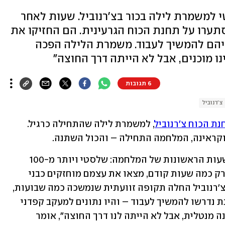
סטי למשמרת לילה בכור בצ'רנוביל. שעות לאחר
סתערו על תחנת הכוח הגרעינית. הם החזיקו את
 עליהם להמשיך לעבוד. משמרת הלילה הפכה
ו מוכנים, אבל לא הייתה דרך החוצה"
6 תגובות
צ'רנוביל
נת הכוח צ'רנוביל
, למשמרת לילה שהתחילה כרגיל. 
קראינה, המלחמה התחילה – והכול השתנה. 
הצבא הרוסי השתלט על צ'רנוביל כבר בשעות הראשונות של המלחמה: שלסטי ויותר מ-100 
עובדים אחרים, שהגיעו למשמרת הלילה רק כמה שעות קודם, מצאו את עצמם מוחזקים כבני 
ערובה במקום העבודה שלהם. עם כיבוש צ'רנוביל החלה תקופה זוועתית שנמשכה כמה שבועות, 
שבה העובדים בתחנה הגרעינית המושבתת נדרשו להמשיך לעבוד – והיו נתונים למעקב קפדני 
מצד הרוסים. "לא היינו מוכנים לזה מבחינה מנטלית, אבל לא הייתה לנו דרך החוצה", אומר 