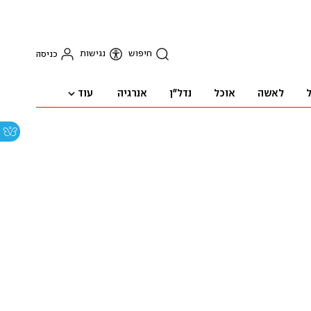
חיפוש
נגישות
כניסה
עוד
ל
לאשה
אוכל
נדל"ן
אנרגיה