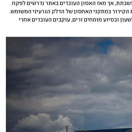
תחנת הכוח הגרעינית בצ'רנוביל אמנם מושבתת, אך מאז האסון העובדים באתר נדרשים לפקח 
על מאגר הפסולת הגרעינית, ועל מערכות הקירור במתקני האחסון של הדלק הגרעיני המשומש. 
במשך שנים, באמצעות משמרות מסביב לשעון ובסיוע מומחים זרים, עוקבים העובדים אחרי 