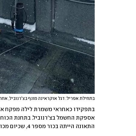
בתחילת אפריל: דגל אוקראינה מונף בצ'רנוביל, אחר
התאונה הייתה בכור מספר 4, שכיום מכוסה בכיפת ענק כדי למנוע דליפה רדיואקטיבית.