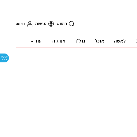
חיפוש
נגישות
כניסה
עוד
לאשה
אוכל
נדל"ן
אנרגיה