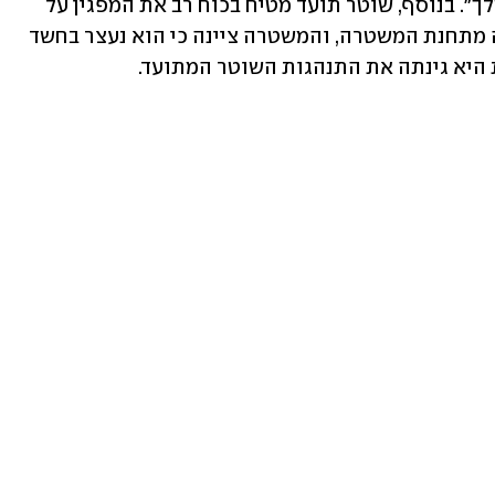
ואומר: "יא בן ז**ה, אני אאנוס את אמא שלך". בנוסף, שוטר תועד מטיח בכוח רב את המפגין על 
מכונית במהלך מעצרו. הוא שוחרר בלילה מתחנת המשטרה, והמשטרה ציינה כי הוא נעצר בחשד 
 היא גינתה את התנהגות השוטר המתועד.