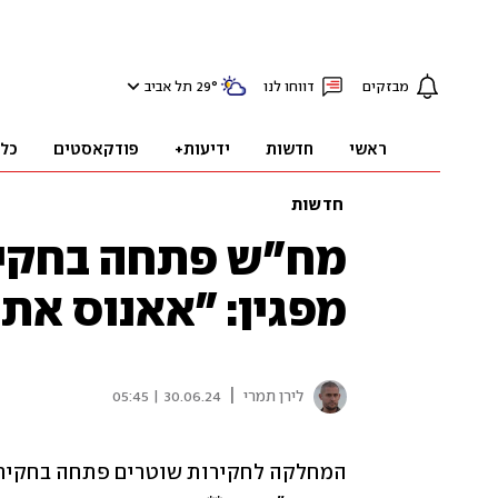
מבזקים
דווחו לנו
°
29
תל אביב
ראשי
חדשות
ידיעות+
פודקאסטים
כל
חדשות
מח"ש פתחה בחקיר
מפגין: "אאנוס את
|
לירן תמרי
30.06.24 | 05:45