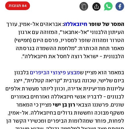
84 תגובות
המסר של שופר 
חיזבאללה
:
 אבראהים אל-אמין, עורך 
העיתון הלבנוני "אל-אחבאר", המזוהה עם ארגון 
הטרור ומהווה שופר למסריו, פרסם היום (חמישי) 
מאמר תחת הכותרת: "מלחמת ההשמדה בגרסתה 
הלבנונית - ישראל רוצה לחסל את חיזבאללה". 
במאמר הוא מציין ש
מבצע פיצוצי הביפרים
 בלבנון 
ביום שלישי, שכונה בערבית "קריאה קטלנית", ייצג 
עליונות מודיעינית אדירה, וכוון ליותר מעשרת אלפים 
לבנונים - לדבריו אנשי חיזבאללה ואזרחים באזורים 
שונים. פרשננו הצבאי 
רון בן ישי
 מציין כי המאמר 
משקף מבוכה וחששות גדולים בחיזבאללה. אל-אמין, 
לפחות, פוחד שמהלומות הביפרים ומכשירי הקשר הן 