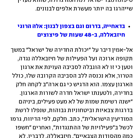
סיפתח מצד ישראל למלחמה גדולה, שהוא מעריך 
שייהרגו בה יותר מעשרת אלפים לבנונים.
בדאחייה, בדרום וגם בצפון לבנון: אלה הרוגי 
חיזבאללה, ב-48 שעות של פיצוצים
אל-אמין דיבר על "יכולת החדירה של ישראל" במשך 
תקופה ארוכה ועל הפעילות של חיזבאללה נגדה, 
וטען כי זו לא הוגבלה לסביבה העוינת את ארגון 
הטרור, אלא נכנסה ללב הסביבה הקרובה שלו, כולל 
הארגון עצמו. הוא הדגיש כי גם ארה"ב לקחה חלק 
בחדירה, ולטענתו ישראל חדרה לשורות הארגון. 
"ישנה רשימת שמות של לא מעט פעילים, ביניהם 
בדרגות צבאיות וביטחוניות גבוהות, שנפלו לרשת 
המודיעין הישראלית", כתב. חלקם, לפי הדיווח, גרמו 
לכשל ב"פעילויות של ההתנגדות", ואחרים "חשפו 
כמה מהסודות הצבאיים". חיזבאללה, לדבריו, לא 