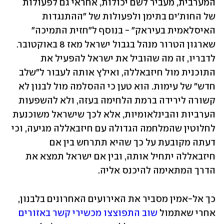
המערבית, מעביר לשם יכולות, אחראי גם לפעולות 
של החות'ים בתימן ולפעולות של "ההתנגדות 
האיסלאמית בעיראק" - בנוסף ל"חזית התמיכה" 
שארגון הטרור מנהל בגבול ישראל מאז 8 באוקטובר. 
לדבריו, זה מה שהוביל את ישראל להפעיל את 
התוכנית מול חיזבאללה, ואילץ אותה לעבור ל"שלב 
חדש" של עימות. הוא טען כי ההסלמה מול לבנון לא 
קשורה לירידה ברמת הלחימה בעזה, ולא להשפעות 
הערביות והבינלאומיות, אלא לכך שישראל משוכנעת 
לחלוטין שהמלחמה הגדולה עם חיזבאללה מגיעה, וכי 
דעתה מקובעת על כך שהיא תתרחש בין אם 
חיזבאללה יתחיל אותה, ובין אם ישראל תמצא את 
הדרך המתאימה להיכנס אליה.
כך אל-אמין מסביר את האירועים האחרונים בלבנון, 
אחרי שאתמול 
שוב התפוצצו מכשירי קשר באזורים 