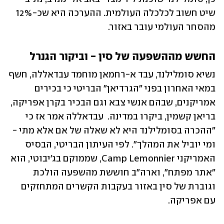
שיט חשוב לכלכלה העולמית. ההערכה היא שכ-12% 
מהסחר העולמי עובר באזור. 
החשש מההשפעה של סין - וביקור הגנרל
נשיא סומלילנד, עבד א-רחמאן מוחמד עבדאללה, חשף 
במאי האחרון בפני "הגרדיאן" הבריטי כי בכירים 
אמריקנים, שבהם אנשי צבא וגם הבכיר בקרן אפריקה, 
בריאן קשמין, ביקרו במדינה.  עבדאללה אמר אז כי 
"ההכרה בסומלילנד היא לא שאלה של אם אלא מתי - 
ומי יוביל את המהלך". לפי העיתון הבריטי, הבסיס 
האמריקני Camp Lemonnier, שממוקם בג'יבוטי, הוא 
"אתר מפתח", וארה"ב חוששת מהשפעה הולכת 
וגוברת של סין באזור בעקבות הקשרים המתחזקים 
עם אפריקה. 