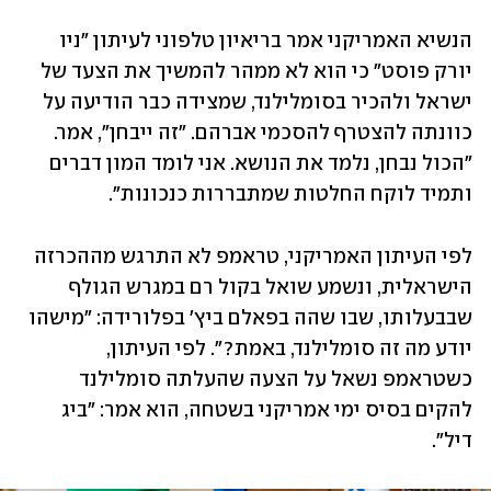
הנשיא האמריקני אמר בריאיון טלפוני לעיתון "ניו 
יורק פוסט" כי הוא לא ממהר להמשיך את הצעד של 
ישראל ולהכיר בסומלילנד, שמצידה כבר הודיעה על 
כוונתה להצטרף להסכמי אברהם. "זה ייבחן", אמר. 
"הכול נבחן, נלמד את הנושא. אני לומד המון דברים 
ותמיד לוקח החלטות שמתבררות כנכונות". 
לפי העיתון האמריקני, טראמפ לא התרגש מההכרזה 
הישראלית, ונשמע שואל בקול רם במגרש הגולף 
שבבעלותו, שבו שהה בפאלם ביץ' בפלורידה: "מישהו 
יודע מה זה סומלילנד, באמת?". לפי העיתון, 
כשטראמפ נשאל על הצעה שהעלתה סומלילנד 
להקים בסיס ימי אמריקני בשטחה, הוא אמר: "ביג 
דיל".