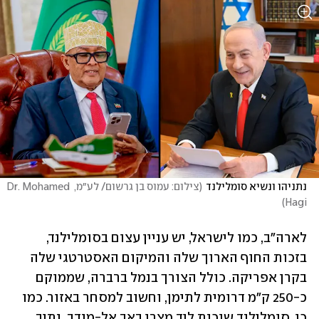
נתניהו ונשיא סומלילנד
(
צילום: עמוס בן גרשום/ לע״מ, Dr. Mohamed 
)
Hagi
לארה"ב, כמו לישראל, יש עניין עצום בסומלילנד, 
בזכות החוף הארוך שלה והמיקום האסטרטגי שלה 
בקרן אפריקה. כולל הצורך בנמל ברברה, שממוקם 
כ-250 ק"מ דרומית לתימן, וחשוב למסחר באזור. כמו 
כן, סומלילנד שוכנת ליד מצרי באב אל-מנדב, נתיב 