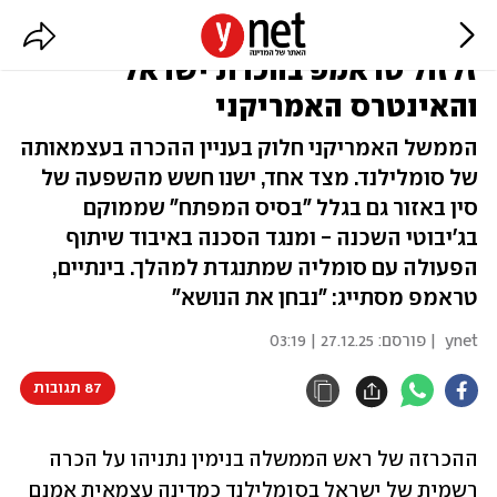
"מי יודע מה זה באמת סומלילנד?":
זלזול טראמפ בהכרת ישראל
והאינטרס האמריקני
הממשל האמריקני חלוק בעניין ההכרה בעצמאותה
של סומלילנד. מצד אחד, ישנו חשש מהשפעה של
סין באזור גם בגלל "בסיס המפתח" שממוקם
בג'יבוטי השכנה - ומנגד הסכנה באיבוד שיתוף
הפעולה עם סומליה שמתנגדת למהלך. בינתיים,
טראמפ מסתייג: "נבחן את הנושא"
ynet
| פורסם:
27.12.25 | 03:19
87 תגובות
ההכרזה של ראש הממשלה בנימין נתניהו על הכרה 
רשמית של ישראל בסומלילנד כמדינה עצמאית אמנם 