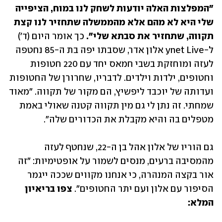
"המפלצות האלה יודעות לשחק לנו במוח, הציפייה 
שלי היא לא מהם אלא מהממשלה שתחזיר לנו קצת 
תקווה, שתחזיר את סבתא שלי".
 כך אומר היום (ד') 
ל-ynet Live אלון אדר, שסבתו יפה בת ה-85 נחטפה 
לעזה ומוחזקת בשבי חמאס יחד עם 220 חטופות 
וחטופים, ילדות וילדים. לדבריו, שחרורן של החטופות 
ועדותה של יוכבד ליפשיץ, הם מקור של תקווה. "מאוד 
שמחתי. זה נתן לי גם מין תקווה קטנה שאולי באמת 
מטפלים בה והיא מקבלת את הכדורים שלה". 
גם הוריו של אלון אהל בן ה-22, שנחטף לעזה 
מהמסיבה ברעים, מנסים לשמור על אופטימיות: "זה 
אור בקצה המנהרה, כי אנחנו מקווים שככה ייגמר 
הסיפור עם אלון ועם יתר החטופים". 
צפו בריאיון 
המלא: