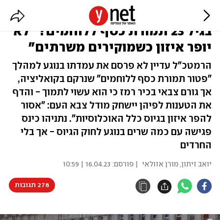
הרמטכ"ל יתמוך בפטור לחרדים
בגיל 23 תמורת כסף ללוחמים? "לא
יופר איזון כשמוקירים משרתים"
הרמטכ"ל עדיין לא פרסם את עמדתו בנוגע למהלך
"פטור תמורת כסף ללוחמים" שנרקם בקואליציה,
אך גורם צבאי בכיר רמז כי הוא עשוי לתמוך - והדף
את הטענות לפיהן יישחק מודל צבא העם: "אסור
להפר איזון בגיוס כלל האוכלוסיות". נתניהו כינס
פגישה עם כמה שרים בנוגע לחוק הגיוס - אך בלי
החרדים
יואב זיתון
,
מורן אזולאי
| פורסם:
16.04.23 | 10:59
278 תגובות