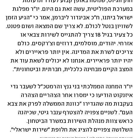
חוק הגיוס, שנוטה באופן קבוע לעורר תרעומת 
במערכת הפוליטית, עשה זאת גם היום. יו"ר מפלגת 
ישראל ביתנו, ח"כ אביגדור ליברמן, אמר כי "הגיע הזמן 
לשוויון בנטל לכולם. לא צריך שם המצאה ושום פטנט. 
כל צעיר בגיל 18 צריך להתגייס לשירות צבאי או 
אזרחי. יהודים, מוסלמים, דרוזים וצ'רקסים. כולם 
צריכים לשרת את המדינה. אין יותר פראיירים ולא 
יהיו יותר פראיירים. אנחנו לא יכולים לשאת עוד את 
המצב הקיים מבחינה כלכלית, חברתית וביטחונית".
יו"ר המחנה הממלכתי בני גנץ והרמטכ"ל לשעבר גדי 
איזנקוט הודיעו כי ימסרו אחר הצהריים הצהרה 
בעקבות מה שהגדירו "כוונת הממשלה לפרק את צבא 
העם". לשניים צפויה להצטרף ענבר גיטי, שכיהנה 
כראש צוות מנהלת השירות במשרד הביטחון. 
השלושה צפויים להציג את חלופת "שירות ישראלי".