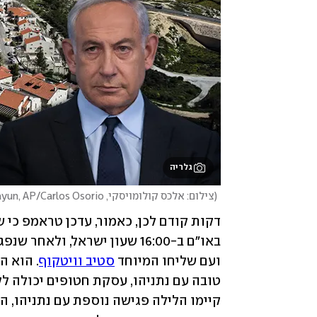
גלריה
(
צילום: אלכס קולומויסקי, REUTERS/Dedi Hayun, AP/Carlos Osorio
באו"ם ב-16:00 שעון ישראל, ולאחר שנפגש בניו יורק עם חתנו של הנשיא האמריקני 
ועם שליחו המיוחד 
סטיב וויטקוף