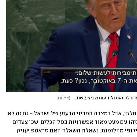
טראמפ בנאומו בעצרת האו"ם: "מדינה פלסטינית - פרס לחמאס ולזוועות שביצע. שחררו את החטופים עכשיו"
(
צילום: UN
)
נתניהו אמנם הרהר על הרעיון של סיפוח חלקי, אבל במצבה המדיני הרעוע של ישראל - גם זה לא 
ממש אפשרי, מה שמשאיר כאמור את נתניהו עם מעט מאוד אפשרויות בסל הכלים, שכן צעדים 
דיפלומטיים נגד צרפת יגררו צעדי נגד וחילופי מהלומות. נשאלת השאלה האם טראמפ יעניק 