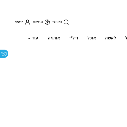
חיפוש
נגישות
כניסה
עוד
ל
לאשה
אוכל
נדל"ן
אנרגיה