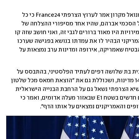
ב"גרדיאן" הבריטי דווח כי נשיא צרפת עמנואל מקרון אמר לערוץ הצרפתי France24 כי כל 
סיפוח של יהודה ושומרון "יהיה הסוף של הסכמי אברהם, שהיו אחד מסיפורי ההצלחה של 
הכהונה הראשונה של טראמפ. איחוד האמירויות היו מאוד ברורים לגבי זה, ואני חושב שזה קו 
אדום מבחינת ארה"ב". לדבריו, הנשיא האמריקני הבהיר לו את עמדתו בנושא בפגישה שערכו 
השניים ביום שלישי, שמטרתה הייתה "להבטיח שאמריקה, אירופה ומדינות ערב נמצאות על 
עוד ציין מקרון כי הציג בפני טראמפ תוכנית בת שלושה דפים לעתיד הפלסטיני, בהתבסס על 
"הצהרת ניו יורק" שאומצה באו"ם בידי 142 מדינות, ושכוללת גם את "הוצאת חמאס מכל שלטון 
עתידי ברצועת עזה ובגדה המערבית". הנשיא הצרפתי נשאל גם על הרחבת הבנייה הישראלית 
ביהודה ושומרון, כולל הקמת 3,400 בתים חדשים בשטח E1 שבאזור מעלה אדומים, ואמר כי 
ופים והאמריקנים נמצאים על אותו הדף".