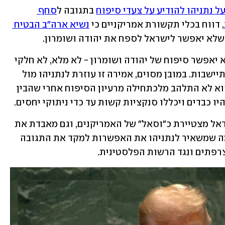
ל נתניהו להודיע על צעדי סיפוח
 בתגובה ל
סחף 
, דווח בכלי תקשורת אמריקניים כי 
נשיא ארה"ב הבטיח 
שלא יאפשר לישראל לספח את יהודה ושומרון. 
האמירה של טראמפ חד-משמעית: הוא לא יאפשר סיפוח של יהודה ושומרון - לא מלא, לא חלקי 
ולא סמלי - לא בקעת הירדן ולא גושי ההתיישבות. במובן מסוים, אמירה זו עוזרת לנתניהו מול 
ה"בייס" ומול הקיצונים בממשלתו, שכן הוא לא התלהב מלכתחילה מרעיון הסיפוח אחרי שהבין 
 כבדים ויכללו סנקציות קשות עד כדי ניתוקי יחסים.
עם זאת, ההצהרה גם מסבכת אותו כי ישראל מצטיירת כ"וסאל" של האמריקנים, וגם מאבדת את 
ההרתעה היחידה שיש לה בהיבט הזה - מה שמשאיר לנתניהו את האפשרות למקד את התגובה 
פתים ונגד הרשות הפלסטינית.   