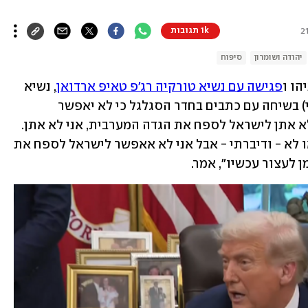
1k תגובות
יהודה ושומרון
סיפוח
הו ו
פגישה עם נשיא טורקיה רג'פ טאיפ ארדואן
, נשיא 
ארה"ב דונלד טראמפ הבהיר אמש (חמישי) בשיחה עם כתבים בחדר הסגלגל כי לא יאפשר 
לישראל לספח את יהודה ושומרון. "אני לא אתן לישראל לספח את הגדה המערבית, אני לא אתן. 
זה לא הולך לקרות. אם דיברתי עם ביבי או לא - ודיברתי - אבל אני לא אאפשר לישראל לספח את 
 לעצור עכשיו", אמר.