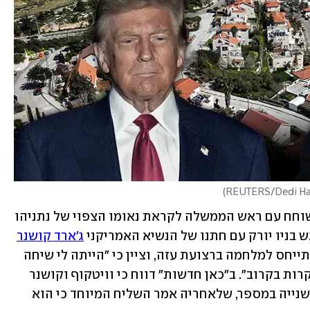
)
דקות קודם לכן, כאמור, עדכן טראמפ כי שוחח עם ראש הממשלה לקראת נאומו הצפוי של נתניהו 
ג'ארד קושנר
. הוא התייחס למלחמה ברצועת עזה, וציין כי "הייתה לי שיחה 
טובה עם נתניהו, עסקת חטופים יכולה לקרות בקרוב". ב"כאן חדשות" דווח כי וויטקוף וקושנר 
קיימו הלילה פגישה נוספת עם נתניהו, השנייה במספר, שלאחריה אמר השליח המיוחד כי הוא 