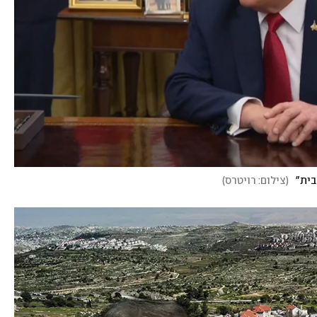
ית"
(
צילום: רויטרס
)