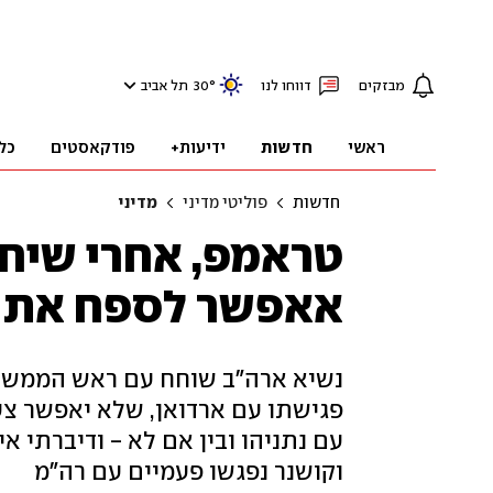
מבזקים
דווחו לנו
°
30
תל אביב
ראשי
חדשות
ידיעות+
פודקאסטים
כל
חדשות
פוליטי מדיני
מדיני
טראמפ, אחרי שיחה
אאפשר לספח את ה
נשיא ארה"ב שוחח עם ראש הממשלה
פגישתו עם ארדואן, שלא יאפשר צעדי
עם נתניהו ובין אם לא - ודיברתי אי
וקושנר נפגשו פעמיים עם רה"מ