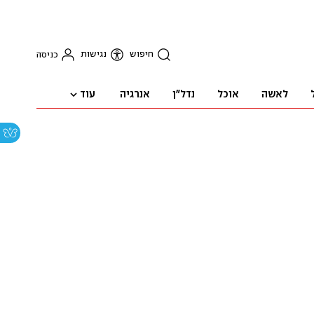
חיפוש
נגישות
כניסה
עוד
לאשה
אוכל
נדל"ן
אנרגיה