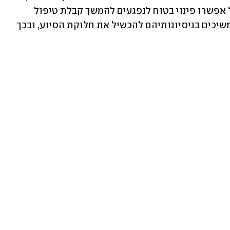
בעת שהיית אזרחים במתחם. כוחות צה"ל אפשרו פינוי בטוח לנפגעים להמשך קבלת טיפול 
רפואי". צה"ל הוסיף כי "ארגוני הטרור ממשיכים בניסיונותיהם להכשיל את חלוקת הסיוע, ובכך 