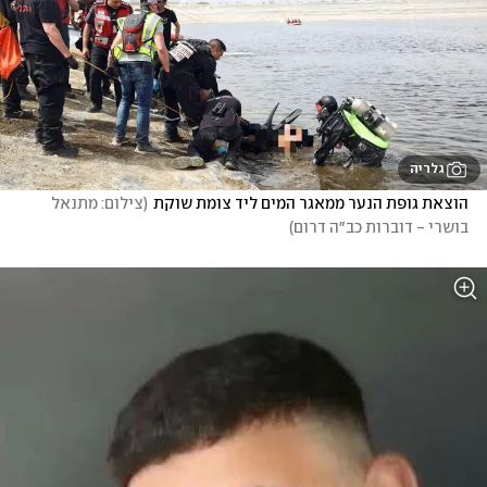
גלריה
הוצאת גופת הנער ממאגר המים ליד צומת שוקת
(
צילום: מתנאל 
בושרי - דוברות כב״ה דרום
)