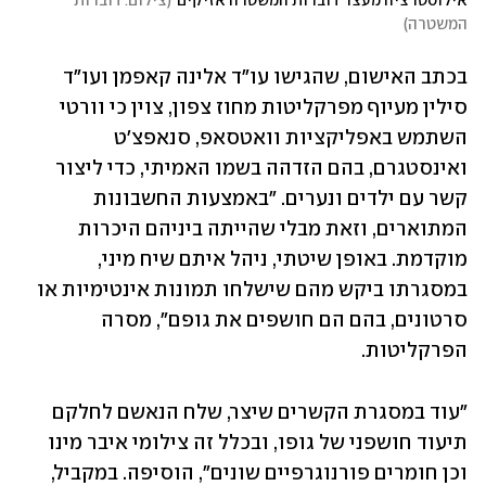
אילוסטרציה מעצר דוברות המשטרה אזיקים
(
צילום: דוברות 
המשטרה
)
בכתב האישום, שהגישו עו"ד אלינה קאפמן ועו"ד 
סילין מעיוף מפרקליטות מחוז צפון, צוין כי וורטי 
השתמש באפליקציות וואטסאפ, סנאפצ'ט 
ואינסטגרם, בהם הזדהה בשמו האמיתי, כדי ליצור 
קשר עם ילדים ונערים. "באמצעות החשבונות 
המתוארים, וזאת מבלי שהייתה ביניהם היכרות 
מוקדמת. באופן שיטתי, ניהל איתם שיח מיני, 
במסגרתו ביקש מהם שישלחו תמונות אינטימיות או 
סרטונים, בהם הם חושפים את גופם", מסרה 
הפרקליטות. 
"עוד במסגרת הקשרים שיצר, שלח הנאשם לחלקם 
תיעוד חושפני של גופו, ובכלל זה צילומי איבר מינו 
וכן חומרים פורנוגרפיים שונים", הוסיפה. במקביל, 