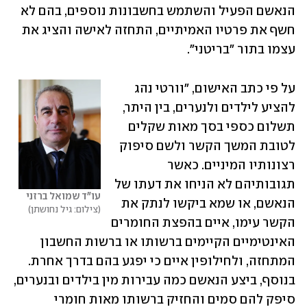
הנאשם הפעיל והשתמש בחשבונות נוספים, בהם לא 
חשף את פרטיו האמיתיים, התחזה לאישה והציג את 
עצמו בתור "בריטני".
על פי כתב האישום, "וורטי נהג 
להציע לילדים ולנערים, בין היתר, 
תשלום כספי בסך מאות שקלים 
לטובת המשך הקשר ולשם סיפוק 
רצונותיו המיניים. כאשר 
תגובותיהם לא הניחו את דעתו של 
עו"ד שמואל ברזני
הנאשם, או שמא ביקשו לנתק את 
צילום: גיל נחושתן
הקשר עימו, איים בהפצת החומרים 
האינטימיים הקיימים ברשותו או ברשות החשבון 
המתחזה, ולחילופין איים כי יפגע בהם בדרך אחרת. 
בנוסף, ביצע הנאשם כמה עבירות מין בילדים ובנערים, 
סיפק להם סמים והחזיק ברשותו מאות חומרי 