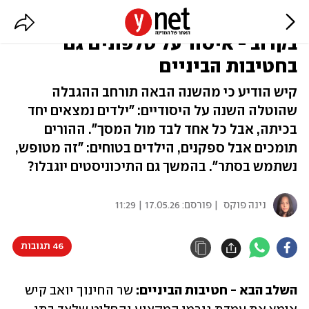
גזירה שהתלמידים יוכלו לעמוד בה?
בקרוב - איסור על טלפונים גם
בחטיבות הביניים
קיש הודיע כי מהשנה הבאה תורחב ההגבלה
שהוטלה השנה על היסודיים: "ילדים נמצאים יחד
בכיתה, אבל כל אחד לבד מול המסך". ההורים
תומכים אבל ספקנים, הילדים בטוחים: "זה מטופש,
נשתמש בסתר". בהמשך גם התיכוניסטים יוגבלו?
נינה פוקס
| פורסם:
17.05.26 | 11:29
46 תגובות
השלב הבא - חטיבות הביניים:
 שר החינוך יואב קיש 