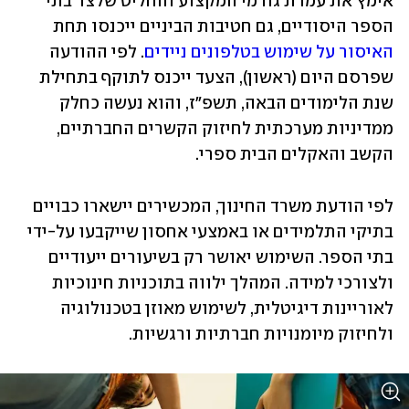
אימץ את עמדת גורמי המקצוע והחליט שלצד בתי 
הספר היסודיים, גם חטיבות הביניים ייכנסו תחת 
האיסור על שימוש בטלפונים ניידים
. לפי ההודעה 
שפרסם היום (ראשון), הצעד ייכנס לתוקף בתחילת 
שנת הלימודים הבאה, תשפ"ז, והוא נעשה כחלק 
ממדיניות מערכתית לחיזוק הקשרים החברתיים, 
הקשב והאקלים הבית ספרי.
לפי הודעת משרד החינוך, המכשירים יישארו כבויים 
בתיקי התלמידים או באמצעי אחסון שייקבעו על-ידי 
בתי הספר. השימוש יאושר רק בשיעורים ייעודיים 
ולצורכי למידה. המהלך ילווה בתוכניות חינוכיות 
לאוריינות דיגיטלית, לשימוש מאוזן בטכנולוגיה 
ולחיזוק מיומנויות חברתיות ורגשיות.