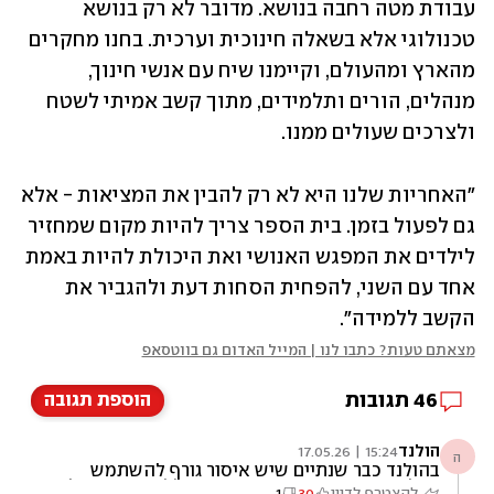
עבודת מטה רחבה בנושא. מדובר לא רק בנושא 
טכנולוגי אלא בשאלה חינוכית וערכית. בחנו מחקרים 
מהארץ ומהעולם, וקיימנו שיח עם אנשי חינוך, 
מנהלים, הורים ותלמידים, מתוך קשב אמיתי לשטח 
ולצרכים שעולים ממנו.
"האחריות שלנו היא לא רק להבין את המציאות - אלא 
גם לפעול בזמן. בית הספר צריך להיות מקום שמחזיר 
לילדים את המפגש האנושי ואת היכולת להיות באמת 
אחד עם השני, להפחית הסחות דעת ולהגביר את 
הקשב ללמידה".
מצאתם טעות? כתבו לנו | המייל האדום גם בווטסאפ
46
תגובות
הוספת תגובה
הולנד
15:24 | 17.05.26
ה
בהולנד כבר שנתיים שיש איסור גורף להשתמש
בטלפונים בחטיבות ותיכונים. זה כולל החרמות של
להצטרף לדיון
30
1