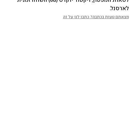
לסאות'המפטון, ויקטור יוקרס (68) השווה זמנית 
לארסנל.
מצאתם טעות בכתבה? כתבו לנו על זה