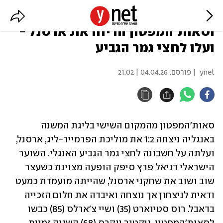
סנסציה באנגליה: דניאל פרץ
וסאות'המפטון הדיחו את ארסנל -
ועלו לחצי גמר הגביע
ynet
| פורסם:
04.04.26 | 21:02
סאות'המפטון מהמקום השישי בליגת המשנה 
באנגליה ניצחה 1:2 את מוליכת הפרמייר-ליג, ארסנל, 
ועלתה על חשבונה לחצי גמר הגביע האנגלי. השוער 
הישראלי דניאל פרץ סיפק הופעה מצוינת כשעצר 
שוב ושוב את שחקני ארסנל, שהייתה מועמדת כמעט 
ודאית לניצחון אך נוצחה ואיבדה את חלום הזכייה 
בדאבל. רוס סטיוארט (35) ושיי צ'ארלס (85) כבשו 