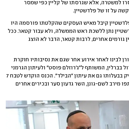
פלדשטיין בגין הגרסאות הסותרות שנמסרו למשטרה, אלא שגרסתו של קליין כפי שמסר 
שה על זו של פלדשטיין. 
עו"ד עודד סבוראי פרסם כי "הכספים שפלדשטיין קיבל מאיש העסקים שהקלטתו פורסמה היו 
עבור שירותי אסטרטגיה ותקשורת שפלדשטיין נתן ללשכת ראש הממשלה, ולא עבור קטאר. ככל 
שקיים קשר בין איש העסקים המדובר לבין גורמים אחרים, לרבות קטאר, הדבר לא הוצג 
טיסתו של קליין לקטאר נהגתה בין איינהורן לבינו לאחר אירוע אחר שגם את נסיבותיו חוקרת 
המשטרה. בפברואר 2024 התקיים כנס גדול בברלין, המשותף ל"ג'רוזלם פוסט" ולעיתון הגרמני 
"דה-וואלט" שבעליו אקסל שפרינגר מחזיק בבעלותו גם את עיתון "הבילד". הכנס הוקדש לטבח 7 
באוקטובר ולשחרור החטופים, ובו השתתפו מירב לשם-גונן, השר גדעון סער ובכירים אחרים 