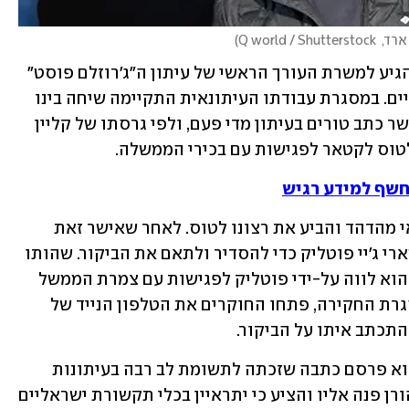
Q world / 
)
קליין נחשב לעיתונאי מוכשר ומקצועי שהגיע למשרת העורך הראשי של עיתון ה"ג'רוזלם פוסט" 
לאחר שזכה בפרסים על הישגיו העיתונאיים. במסגרת עבודתו העיתונאית התקיימה שיחה בינו 
לבין יועצו לשעבר של השר ישראל כ"ץ, אשר כתב טורים בעיתון מדי פעם, ולפי גרסתו של קליין 
 לטוס לקטאר לפגישות עם בכירי הממשלה.
חשף למידע רגיש
העורך ראה בכך הזדמנות לסיפור עיתונאי מהדהד והביע את רצונו לטוס. לאחר שאישר זאת 
לאיינהורן, התקשר לקליין הלוביסט הקטארי ג'יי פוטליק כדי להסדיר ולתאם את הביקור. שהותו 
של קליין בקטאר ארכה מספר ימים, בהם הוא לווה על-ידי פוטליק לפגישות עם צמרת הממשל 
הקטארי - משרים ועד ראש ממשלה. במסגרת החקירה, פתחו החוקרים את הטלפון הנייד של 
התכתב איתו על הביקור. 
לאחר שקליין חזר לישראל, במרץ 2024, הוא פרסם כתבה שזכתה לתשומת לב רבה בעיתונות 
הישראלית. קליין סיפר לחוקרים כי איינהורן פנה אליו והציע כי יתראיין בכלי תקשורת ישראליים 