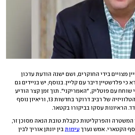
מכשיריהם הניידים של קליין ושל פלדשטיין מצויים בידי החוקרים, ושם ישנה הודעת עדכון 
ששלח איינהורן לקליין. בהודעה הוא מוודא כי פלדשטיין דיבר עם קליין. בנוסף, יש בניידים גם 
הודעה שבה פלדשטיין מעדכן את קליין כי שוחח עם פוטליק, "האמריקני". תוך זמן קצר הודיע 
פלדשטיין לקליין כי סגר ריאיון בתוכנית הטלוויזיה של רביב דרוקר בחדשות 13, וריאיון נוסף 
האירוע הזה מתפרש באופן תמוה על-ידי המשטרה והפרקליטות כקבלת טובת הנאה מסוכן זר, 
כסף הקטארי. אמש נערך 
עימות
 בין יונתן אוריך לבין 