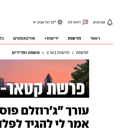
מבזקים
דווחו לנו
°
32
תל אביב
ראשי
חדשות
ידיעות+
פודקאסטים
כל
חדשות
חדשות בארץ
משפט ופלילים
עורך "ג'רוזלם פוס
אמר לי להגיד לפל