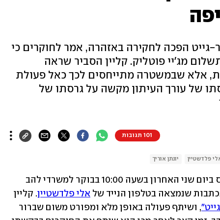
פה
-גייט הפכה לחקירה באזהרה, אמר לחוקרים כי
התבקש להגיד לפלדשטיין שיקבל תשלום מג'יי פוטליק. ‎קליין הסביר שראה
ית, אלא שבמשטרה מתייחסים לכך כאל פעולת
תו של עורך העיתון מקשה על גרסתו של
101 תגובות
לי פלדשטיין
יונתן אוריך
, נכנס ביום שני האחרון בשעה 10:00 בבוקר למשרדי להב 
אלי פלדשטיין
. קליין 
יט"
, ושיתף פעולה באופן מלא ומפורט משום שברור 