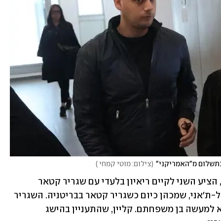
בתשלום מ"האמריקני"
(
צילום: מוטי קמחי 
)
בשיחה בין קליין לאיינהורן לקראת הכנס, הציע השני לקיים ריאיון בלעדי עם שגריר קטאר 
בגרמניה דאז, השייח עבדולה בן מוחמד אל-ת'אני, שמכהן כיום כשגריר קטאר בבריטניה. השגריר 
מקורב מאוד לבכירי השלטון בקטאר, והוא למעשה בן משפחתם. קליין, שהתעניין בהישג 