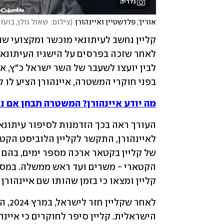
גלריה
אוריך, פלדשטיין ואיינהורן
(
צילום:  שאול גולן, בועז ארד,  Shutterstock
בפני חוקרי המשטרה, איינהורן הציע לו
מה יודע איינהורן? המשטרה תבחן אם נ
קליין ומצאו כי בזמן שהותו שם איינהורן 