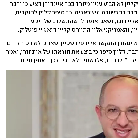
על הכתבה והביקור הנדיר בקטאר, אך כשקליין לא הביע עניין מיוחד בכך, איינהורן הציע כי יחבר 
אליו איש יחסי ציבור שידאג למנף את הכתבה בתקשורת הישראלית. כך סיפר קליין לחוקרים, 
ואמר להם כי "איינהורן אמר לי שיתקשר אליי דובר, ושאני אומר לו שהתשלום שלו יגיע 
 והאמריקני אליו התייחס קליין הוא ג'יי פוטליק.
קליין סיפר לחוקרים כי לאחר שיחתו עם איינהורן התקשר אליו פלדשטיין, שאותו לא הכיר קודם 
לכן, ואמר לו שהוא התבקש למנף את הכתבה. קליין סיפר כי ביצע את הוראתו של איינהורן, ואמר 
ני". לדבריו, פלדשטיין לא הגיב לכך באופן מיוחד. 