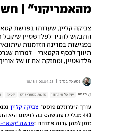
מהאמריקני" | חשי
צביקה קליין, שעדותו בפרשת קטאר
בפגישות במדינה הזדמנות עיתונא
תיווך לכסף הקטארי - למרות שגרס
פלדשטיין, ומחזקת את זו של אוריך
|
נטעאל בנדל
03.04.25 | 16:18
תגיות
ישראל איינהורן
פרשת קטאר-גייט
קטאר
א
עורך ה"ג'רוזלם פוסט", 
צביקה קליין
443 מבלי לדעת שהסיבה לזימונו היא התכתבות שנמצאה בטלפון הנייד של 
זומן למתן עדות פתוחה ב
פרשת "קטאר-גי