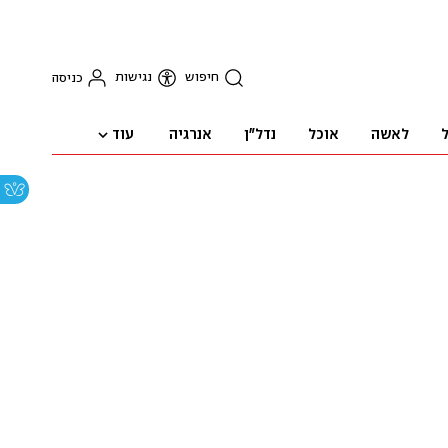
חיפוש
נגישות
כניסה
עוד
ל
לאשה
אוכל
נדל"ן
אנרגיה