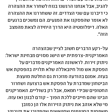
להגיב, אבל אנחנו הרגשנו בנוח לשחרר את ההצהרה 
כי דיברנו עם שני הצדדים. זה ששחררנו את ההצהרה 
לא אומר שהפסקנו את המגעים. הם נמשכים ברגעים 
האלה. דיפלומטיה היא הדרך היחידה לצאת מהמצב 
הזה".
על-רקע הדברים חשוב לציין שבהצהרה 
האמריקנית-צרפתית יש הישג מסוים מבחינת ישראל: 
ניתוק זירות. לראשונה האמריקנים מדברים על 
הפסקת אש מול חיזבאללה שלא תלויה בהפסקת אש 
בעזה. אמנם בהודעה מוזכרת גם החלטת מועצת 
הביטחון שמדברת על הפסקת אש ברצועה ושחרור 
החטופים שבידי חמאס, אבל רק בשוליים. האמריקנים 
הבינו שהם חייבים ללכת הפוך - קודם לבנון ואז עזה. 
מי שלא אוהב את ניתוק הזירות אלו הן כמובן 
משפחות החטופים שחוששות שהפקירו את יקיריהן. 