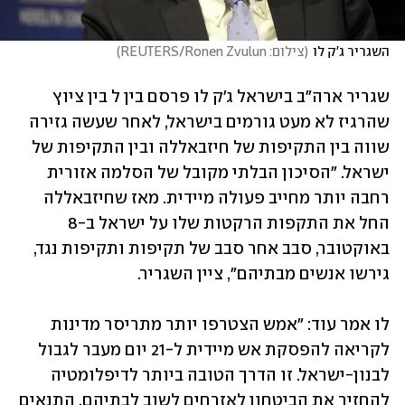
השגריר ג'ק לו
(
צילום: REUTERS/Ronen Zvulun
)
שגריר ארה"ב בישראל ג'ק לו פרסם בין ל בין ציוץ 
שהרגיז לא מעט גורמים בישראל, לאחר שעשה גזירה 
שווה בין התקיפות של חיזבאללה ובין התקיפות של 
ישראל. "הסיכון הבלתי מקובל של הסלמה אזורית 
רחבה יותר מחייב פעולה מיידית. מאז שחיזבאללה 
החל את התקפות הרקטות שלו על ישראל ב-8 
באוקטובר, סבב אחר סבב של תקיפות ותקיפות נגד, 
גירשו אנשים מבתיהם", ציין השגריר.
לו אמר עוד: "אמש הצטרפו יותר מתריסר מדינות 
לקריאה להפסקת אש מיידית ל-21 יום מעבר לגבול 
לבנון-ישראל. זו הדרך הטובה ביותר לדיפלומטיה 
להחזיר את הביטחון לאזרחים לשוב לבתיהם. התנאים 