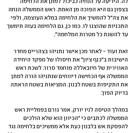
לה. הידיעה על הנחיה כביכול למתן את הלחימה 
בצפון גם היא הפוכה מן האמת. ראש הממשלה הנחה 
את צה״ל להמשיך את הלחימה במלא העוצמה, ולפי 
התכניות שהוצגו לו. כמו כן, גם הלחימה בעזה תימשך 
עד להשגת כל מטרות המלחמה". 
זאת ועוד - לאחר מכן אישר נתניהו בצהריים מחדר 
הישיבות ב"כנף ציון" את חיסולו של מפקד היחידה 
האווירית של חיזבאללה מוחמד סרור. לשכת ראש 
הממשלה אף הכחישה דיווחים שנתניהו הורה למתן 
את התקיפות בשטח לבנון. המציאות בשטח הראתה 
בדיוק הפוך.  
במהלך הטיסה לניו יורק, אמר גורם בפמליית ראש 
הממשלה לכתבים כי "הכיוון הוא שלא הולכים 
להפסקת אש בלבנון כעת אלא ממשיכים בלחימה נגד 