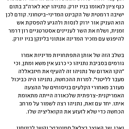
כנף ציון לנאומו בניו יורק. נתניהו יצא לארה"ב בתום 
ישיבה דרמטית של הקבינט המדיני-ביטחוני. קודם לכן 
הוא העניק אור ירוק לנסות ולהגיע להפסקת אש 
זמנית, ושלח את השר לעניינים אסטרטגיים רון דרמר 
להיפגש עם מזכיר המדינה אנתוני בלינקן בניו יורק. 
בשלב הזה של אותן התפתחויות מדיניות אמרו 
גורמים בסביבת נתניהו כי כרגע אין משא ומתן, וכי 
"הקו האדום של נתניהו זה להעיף את חיזבאללה 
מעבר לליטני". למרות ההכחשה, נתניהו היה כביכול 
מעורב מאחורי הקלעים בניסוחים של ההצעה 
האמריקנית-צרפתית שלכאורה הייתה מתאומת 
איתו. יחד עם זאת, נתניהו רצה לשמור על מרחב 
הכחשה כדי שלא לזעזע את הקואליציה שלו. 
ואכן, שר האוצר בצלאל סמוטריץ' והשר לביטחון 