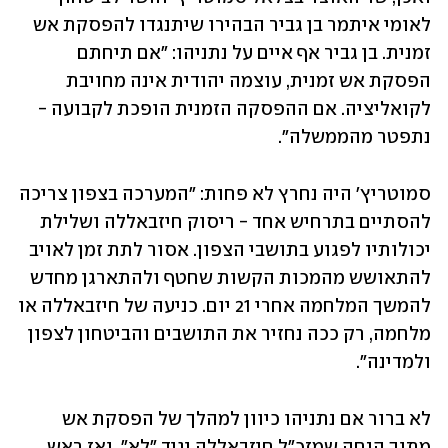
לאומי איתמר בן גביר הבהירו שיתנגדו להפסקת אש 
זמנית. בן גביר אף איים על נתניהו: "אם תיחתם 
הפסקת אש זמנית, עוצמה יהודית אינה מחויבת 
לקואליציה. אם ההפסקה הזמנית הופכת לקבועה - 
נתפטר מהממשלה". 
סמוטריץ' היה נחרץ לא פחות: "המערכה בצפון צריכה 
להסתיים בתרחיש אחד - ריסוק חיזבאללה ושלילת 
יכולותיו לפגוע בתושבי הצפון. אסור לתת זמן לאויב 
להתאושש מהמכות הקשות שחטף ולהתארגן מחדש 
להמשך המלחמה אחרי 21 יום. כניעה של חיזבאללה או 
מלחמה, רק ככה נחזיר את התושבים והביטחון לצפון 
ולמדינה". 
לא ברור אם נתניהו כיוון למהלך של הפסקת אש 
מתוך הנחה שמזכ"ל חיזבאללה יגיד "לא", ואז ראש 