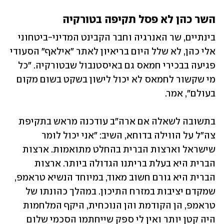
השר כהן לא פסל תקיפה בטורקיה
בינתיים, שר האנרגיה וחבר הקבינט המדיני-ביטחוני 
אלי כהן, לא שלל היום בריאיון לאתר "אילאף" הסעודי 
פגיעה בבכירי חמאס גם באיסטנבול שבטורקיה. "כל 
מי שקשור לחמאס לא יכול לישון בשקט בשום מקום 
בעולם", אמר.
בתשובה לשאלה אם ארה"ב עודכנה מראש בתקיפת 
צה"ל על הווילה בדוחא, השיב: "אני יכול לומר 
שישראל וארצות הברית בהחלט מתואמות. ארצות 
הברית היא בעלת בריתנו הגדולה ביותר. ארצות 
הברית היא גורם חשוב מאוד, במיוחד הנשיא טראמפ, 
שמקדם יציבות במזרח התיכון. במהלך כהונתו של 
טראמפ, הן הקודמת והן הנוכחית, היקף המלחמות 
היה קטן יותר ואין לי ספק שייחתמו הסכמי שלום 