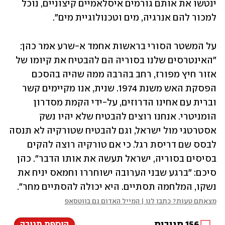
ינטשו את אותם גורמים איסלאמיים קיצוניים, נוכל 
למכור להם אנרגיה, מים וטכנולוגיית מים".
על המשטר הסורי בראשות אחמד א-שרע אמר כהן: 
"האינטרסים שלנו בסוריה הם להבטיח את קיומו של 
אזור חיץ מפורז, רחב בהרבה ממה שהיה בהסכם 
הפסקת האש משנת 1974. שנית, אנו מקיימים קשר 
וברית עם אחינו הדרוזים, על-ידי הקמת מסדרון 
הומניטרי. אנחנו רוצים להבטיח שלא יהיו נשק 
אסטרטגי מול ישראל, וגם להבטיח שטורקיה לא תנסה 
לבסס שם דריסת רגל. כי אם טורקיה רוצה להקים 
בסיסים בסוריה, ישראל תעשה את אותו הדבר". כהן 
סיכם: "ברגע שבני הערובה ישוחררו וחמאס יניח את 
נשקו, המלחמה תסתיים. היא יכולה להסתיים מחר".
מצאתם טעות? כתבו לנו | המייל האדום גם בווטסאפ
156
תגובות
הוספת תגובה