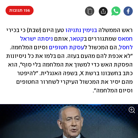
156 תגובות
ראש הממשלה 
בנימין נתניהו
 טען היום (שבת) כי בכירי 
חמאס
 שמתגוררים ב
קטאר
, אותם 
ניסתה ישראל 
לחסל
, הם המכשול ל
עסקת חטופים
 וסיום המלחמה. 
"לא אכפת להם מהעם בעזה. הם בלמו את כל ניסיונות 
הפסקת האש כדי למשוך את המלחמה בלי סוף", הוא 
כתב בחשבונו ברשת X, בשפה האנגלית. "להיפטר 
מהם יסיר את המכשול העיקרי לשחרור החטופים 
וסיום המלחמה".