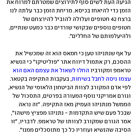
הגיעה העת לשים סוף לתירוצים שמטרתם למרוח את 
הזמן כדי להיאחז בכיסא. מריחת הזמן כבר עלתה לנו 
ברצח 42 חטופים ועלולה להוביל להירצחם של 
חטופים נוספים שבקושי שורדים כבר כמעט שנתיים, 
ולהיעלמותם של החללים".
על אף שנתניהו טען כי חמאס הוא זה שמכשיל את 
ההסכם, רק אתמול דיווח אתר "פוליטיקו" כי הנשיא 
טראמפ ומקורביו 
החלו לשאול את עצמם האם הוא 
עצמו ניסה לחבל בשיחות
, בעקבות התקיפה בקטאר. 
לפי אדם המקורב לצוות הביטחון הלאומי של הנשיא, 
וגורם אמריקני נוסף המעורה בפרטים, התסכול של 
הממשל מנתניהו העמיק מאז התקיפה. "זה נראה 
שבכל פעם שיש התקדמות - נתניהו מפציץ מישהו", 
אמר הגורם שמקורב לצוותו של טראמפ. לדבריו, "זו 
הסיבה שהנשיא ועוזריו כל כך מתוסכלים ממנו".