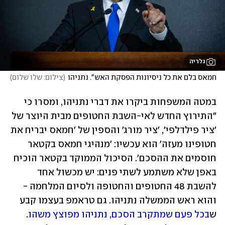
גלריה
חמאס בלם את כל ניסיונות הפסקת האש". נתניהו
(
צילום: שלו שלום
)
במטה המשפחות ביקרו את דברי נתניהו, ומסרו כי 
"התירוץ החדש לאי-השבת החטופים מבית היוצר של 
'ציר פילדלפי', 'ציר מורג' והספין של 'חמאס יבריח את 
חטופינו מעזה' הוא עכשיו: 'מנהיגי חמאס בקטאר 
חוסמים את ההסכם'. הסיכול הממוקד בקטאר הוכיח 
באפן שלא משתמע לשתי פנים: יש מכשול אחד 
להשבת 48 החטופים והחטופה ולסיום המלחמה - 
והוא ראש הממשלה נתניהו. גם טראמפ בעצמו קבע 
ש
בכל פעם שמתקרב הסכם, נתניהו מפוצץ משהו
. 