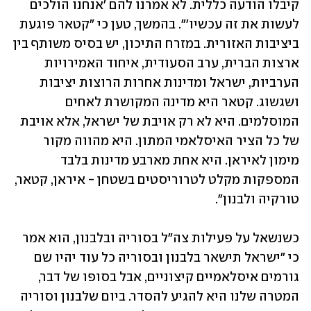
קיבלו הודעה כללית. לא אמרנו להם 'אנחנו הולכים 
לעשות את זה עכשיו'". בהמשך, טען כי "קטאר פוגעת 
ביציבות האזורית. במזרח התיכון, יש בסיס משותף בין 
ארצות הברית, ערב הסעודית, איחוד האמירויות 
הערביות, ישראל ומדינות אחרות הרוצות יציבות 
ושגשוג. קטאר היא מדינה המקושרת לאחים 
המוסלמים. היא לא רק אויבת של ישראל, אלא אויבת 
של כל הציר האיסלאמי המתון. היא מהווה מקור 
מימון לאיראן. היא אחת מארבע מדינות בלבד 
המספקות מקלט לטרוריסטים בשטחן - איראן, קטאר, 
טורקיה ולבנון".
כשנשאל על פעילות צה"ל בסוריה ובלבנון, הוא אמר 
כי "ישראל תישאר בלבנון ובסוריה כל עוד יהיו שם 
גורמים איסלאמיים קיצוניים, אבל בסופו של דבר, 
המטרה שלנו היא להגיע להסדר. ביום שלבנון וסוריה 