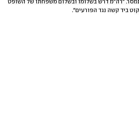
תוקף את ההתקפה נגדו ונגד משפחתו", נמסר. "רה"מ דרש בשלומו ובשלום משפחתו של השופט 
וט ביד קשה נגד הפורעים".