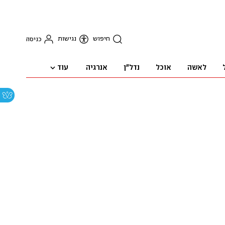
חיפוש
נגישות
כניסה
עוד
לאשה
אוכל
נדל"ן
אנרגיה