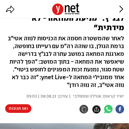
נווה אטי"ב נצור, המפגינים עתרו
לבג"ץ: "מניעת המחאה - לא
מידתית"
לאחר שהמשטרה חסמה את הכניסות לנווה אטי"ב
ברמת הגולן, בו שוהה רה"מ עם רעייתו בחופשה,
מארגנת המחאה במושב עתרה לבג"ץ בדרישה
שיאפשר את המחאה - בתוך המושב: "הפך להיות
שטח סגור, נמנעת זכות המפגינים לחופש ביטוי".
אחד ממובילי המחאה ל-ynet Live: "זה כבר לא
נווה אטי"ב, זה נווה רודן"
יאיר קראוס
,
אטילה שומפלבי
| עודכן:
08.08.23 | 09:03
581 תגובות