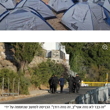
"זה כבר לא נווה אטי"ב, זה נווה רודן". הכניסה למושב שנחסמה על ידי 