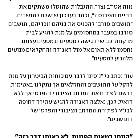
נווה אטי"ב נצור. ההגבלות שהוטלו משתקים את 
החיים והפרנסה", נכתב בעדכון שנשלח לתושבים. 
"תושבים סורבו להכניס את בניהם ונכדיהם , תושבים 
סורבו במעבר במחסומים על מנת להגיע לבית 
מרקחת, כבישי הגישה למטעים ובמטעים עצמם 
נחסמו ללא תאום אל מול האגודה והחקלאים מנועים 
מלהגיע למטעים".
עוד נכתב כי "ניסינו לדבר עם כוחות הביטחון על מנת 
להקל על התושבים והחקלאים אך נתקלנו באטימות. 
דרשנו לפתוח את המרחב הציבורי והפרטי אך ללא 
הואיל. לכן, נאלצה האגודה להגיש עתירה דחופה 
לבג"ץ לפתיחת המרחב הציבורי והפרטי של 
התושבים".
"הייתי במאות הפגנות, לא ראיתי דבר כזה"