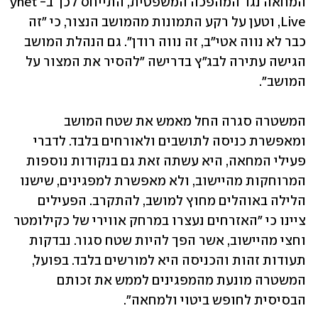
המחאה נגד המהפכה המשפטית, התייחס לכך ב-ynet 
Live, וטען על רקע התמונות מהמושב הנצור, כי "זה 
כבר לא נווה אטי"ב, זה נווה רודן". גם הנהלת המושב 
הגישה עתירה לבג"ץ בדרישה "להסיר את המצור על 
המושב".
המשטרה סגרה החל מאמש את שטח המושב 
ומאפשרת כניסה לתושבים ולאורחים בלבד. לדברי 
פעילי המחאה, היא עשתה זאת גם בנקודות נוספות 
המרוחקות מהיישוב, ולא מאפשרת למפגינים, שישנו 
הלילה באוהלים מחוץ למושב, להתקרב. הפעילים 
ציינו כי "האזרחים נעצרו במרחק אווירי של כקילומטר 
וחצי מהיישוב, אשר הפך להיות שטח סגור. נבדקות 
תעודות זהות והכניסה היא למורשים בלבד. בפועל, 
המשטרה מונעת מהמפגינים לממש את זכותם 
הבסיסית לחופש ביטוי ולמחאה".