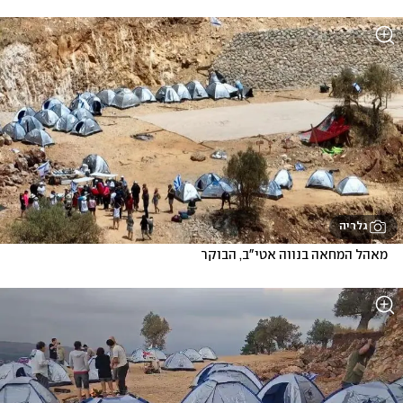
גלריה
מאהל המחאה בנווה אטי"ב, הבוקר