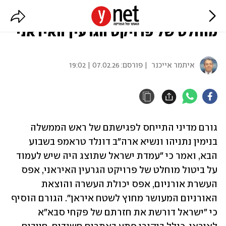
גורם מדיני: עמדת ישראל - ביטול
מוחלט של פרויקט הגרעין האיראני
איתמר אייכנר
| פורסם:
07.02.26 | 19:02
גורם מדיני התייחס לפגישתם של ראש הממשלה 
בנימין נתניהו ונשיא ארה"ב דונלד טראמפ בשבוע 
הבא, ואמר כי "עמדת ישראל שתוצג היה שיש לעמוד 
על ביטול מוחלט של פרויקט הגרעין האיראני, אפס 
העשרת אורניום, אפס יכולת העשרה והוצאת 
האורניום המעושר מחוץ לשטח איראן". הגורם הוסיף 
כי "ישראל דורשת את חזרתם של פקחי סבא"א 