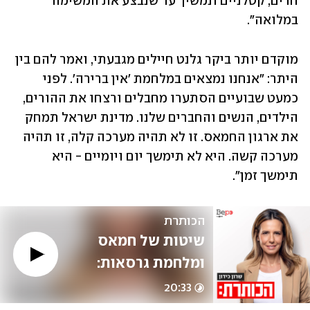
חדים, קטלניים ונמשיך עד שנבצע את המשימה 
במלואה".
מוקדם יותר ביקר גלנט חיילים מגבעתי, ואמר להם בין 
היתר: "אנחנו נמצאים במלחמת 'אין ברירה'. לפני 
כמעט שבועיים הסתערו מחבלים ורצחו את ההורים, 
הילדים, הנשים והחברים שלנו. מדינת ישראל תמחק 
את ארגון החמאס. זו לא תהיה מערכה קלה, זו תהיה 
מערכה קשה. היא לא תימשך יום ויומיים - היא 
תימשך זמן".
הכותרת
שיטות של חמאס 
ומלחמת גרסאות: 
הקרב הישראלי על 
20:33
ההסברה