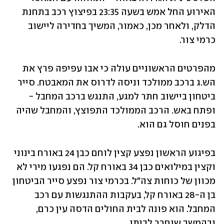
האירוע החל אמש בשעה 23:35 בפיצוץ רכב בתחנת 
הדלק, ולאחר מכן, כאמור, המשיך בחדירה ליישוב 
כרמי צור. 
מהפרטים הראשוניים עולה כי אבו עפיפה פרץ את 
הש.ג ברכב ממולכד וניסה לדרוס את המאבטח. סייר 
ביטחון ביישוב חתר למגע, התנגש ברכב המחבל - 
ופתח באש. הרכב הממולכד התפוצץ, והמחבל שהיה 
בפנים חוסל גם הוא.
בפיגוע הראשון נפצע קצין לוחם כבן 24 באורח בינוני 
וקצין במילואים כבן 34 באורח קל. הם נפגעו מירי לא 
מכוון של כוחות צה"ל. בכרמי צור נפצע סייר הביטחון 
בן ה-28 באורח קל, בעקבות ההתנגשות עם רכב 
המחבל. הוא פונה לבית החולים הדסה עין כרם, 
ובהמשך שוחרר לביתו.