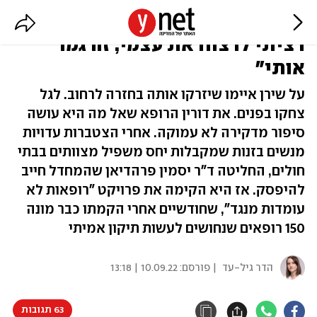
"מהרגע שהרופא קרא לי 'זונה'
רציתי לרצוח את עצמי, זה גמר
אותי"
על שירן איימו שיזרקו אותה בחזרה לרחוב. לגל
צחקו בפנים. את דורין הרופא שאל מה היא עושה
סיפור מדקירה לא עמוקה. אחרי הצטברות עדויות
מנשים בזנות שמקבלות יחס משפיל מצוותים בבתי
חולים, החליטה ד"ר יסמין פרהדיאן שהמחדל חייב
להיפסק. אז היא הקימה את פרויקט "רופאות לא
עומדות מנגד", שחודשיים אחרי הקמתו כבר מונה
150 רופאים שנחושים לעשות תיקון אמיתי
הדר גיל-עד
| פורסם:
10.09.22 | 13:18
63 תגובות