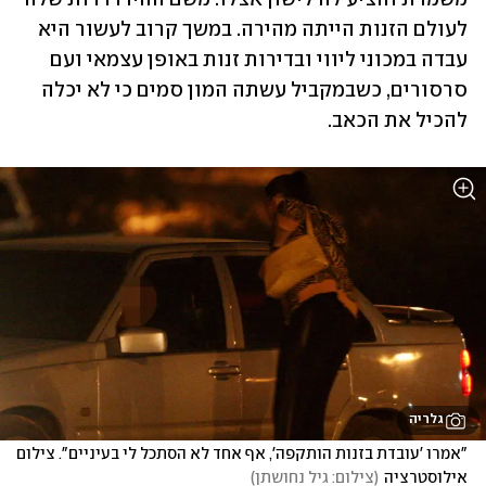
לעולם הזנות הייתה מהירה. במשך קרוב לעשור היא 
עבדה במכוני ליווי ובדירות זנות באופן עצמאי ועם 
סרסורים, כשבמקביל עשתה המון סמים כי לא יכלה 
להכיל את הכאב. 
גלריה
"אמרו 'עובדת בזנות הותקפה', אף אחד לא הסתכל לי בעיניים". צילום 
אילוסטרציה
(
צילום: גיל נחושתן
)