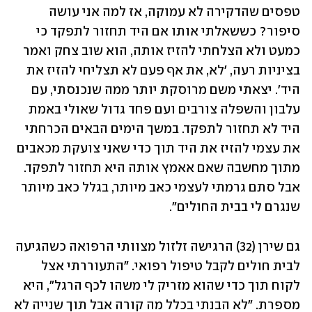
טפסים שהדקירה לא עמוקה, אז למה אני עושה 
סיפור? כששאלתי אותו אם היד תחזור לתפקד כי 
כמעט ולא הצלחתי להזיז אותה, הוא שוב צחק ואמר 
בציניות רעה, 'לא, את אף פעם לא תצליחי להזיז את 
היד'. יצאתי משם מרוסקת יותר ממה שנכנסתי, עם 
עלבון והשפלה צורבים ועם פחד גדול שאולי באמת 
היד לא תחזור לתפקד. במשך הימים הבאים הכרחתי 
את עצמי להזיז את היד תוך כדי שאני צועקת מכאבים 
מתוך מחשבה שאם אאמץ אותה היא תחזור לתפקד. 
אבל סתם גרמתי לעצמי כאב מיותר, בגלל כאב מיותר 
שנגרם לי בבית החולים".
גם שירן (32) הרגישה זלזול מצוותי הרפואה כשהגיעה 
לבית חולים לקבל טיפול רפואי. "התעוררתי אצל 
לקוח תוך כדי שהוא מזריק לי משהו לכף הרגל", היא 
מספרת. "לא הבנתי בכלל מה קורה אבל תוך שנייה לא 