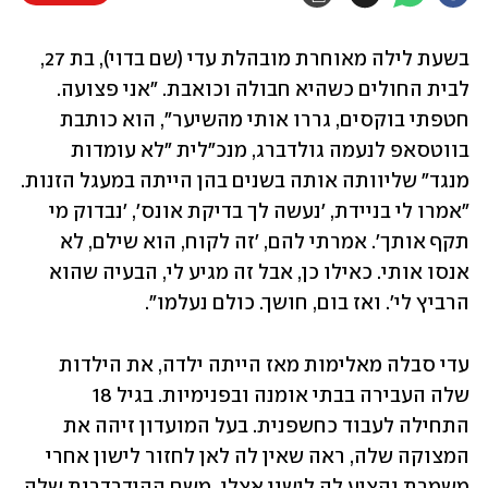
בשעת לילה מאוחרת מובהלת עדי (שם בדוי), בת 27, 
לבית החולים כשהיא חבולה וכואבת. "אני פצועה. 
חטפתי בוקסים, גררו אותי מהשיער", הוא כותבת 
בווטסאפ לנעמה גולדברג, מנכ"לית "לא עומדות 
מנגד" שליוותה אותה בשנים בהן הייתה במעגל הזנות. 
"אמרו לי בניידת, 'נעשה לך בדיקת אונס', 'נבדוק מי 
תקף אותך'. אמרתי להם, 'זה לקוח, הוא שילם, לא 
אנסו אותי. כאילו כן, אבל זה מגיע לי, הבעיה שהוא 
הרביץ לי'. ואז בום, חושך. כולם נעלמו".
עדי סבלה מאלימות מאז הייתה ילדה, את הילדות 
שלה העבירה בבתי אומנה ובפנימיות. בגיל 18 
התחילה לעבוד כחשפנית. בעל המועדון זיהה את 
המצוקה שלה, ראה שאין לה לאן לחזור לישון אחרי 
משמרת והציע לה לישון אצלו. משם ההידרדרות שלה 