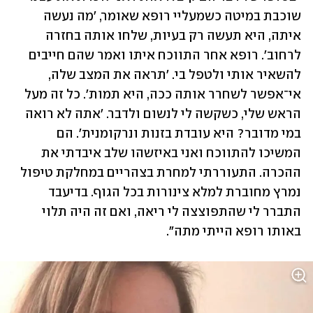
שוכבת במיטה כשמעליי רופא שאומר, 'מה נעשה 
איתה, היא תעשה רק בעיות, שלחו אותה בחזרה 
לרחוב'. רופא אחר התווכח איתו ואמר שהם חייבים 
להשאיר אותי ולטפל בי. 'תראה את המצב שלה, 
אי־אפשר לשחרר אותה ככה, היא תמות'. כל זה מעל 
הראש שלי, כשקשה לי לנשום ולדבר. 'אתה לא רואה 
במי מדובר? היא עובדת בזנות ונרקומנית'. הם 
המשיכו להתווכח ואני באיזשהו שלב איבדתי את 
ההכרה. התעוררתי למחרת בצהריים במחלקת טיפול 
נמרץ מחוברת למלא צינורות בכל הגוף. בדיעבד 
התברר לי שהתפוצצה לי ריאה, ואם זה היה תלוי 
באותו רופא הייתי מתה".