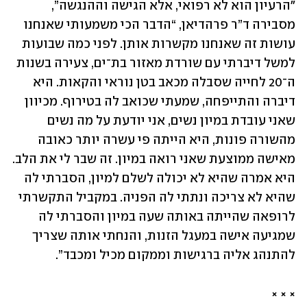
"הרעיון הוא לא רפואי, אלא הגישה וההנגשה”, 
מסבירה ד”ר פרהדיאן, “הדבר הכי משמעותי שאנחנו 
עושות זה שאנחנו מקשרות אותן. לפני כמה שבועות 
למשל דיברתי עם שורדת מאזור בת־ים, צעירה בשנות 
ה־20 לחייה שסבלה מכאב בטן נוראי והקאות. היא 
דיברה והתייפחה, שמעתי שכואב לה בטירוף. מכיוון 
שאני עובדת במיון נשים, אני יודעת על מה נשים 
מהשורה פונות, היא הייתה פי עשרה יותר כאובה 
מאישה ממוצעת שאני רואה במיון. זה שבר לי את הלב. 
היא אמרה שהיא לא יכולה לשלם למיון, הסברתי לה 
שהיא לא צריכה ונתתי לה הפניה. במקביל התקשרתי 
לרופאה שהייתה באותה שעה במיון והסברתי לה 
שמגיעה אישה במעגל הזנות, והנחתי אותה שצריך 
להתנהג אליה ברגישות וממקום מכיל ומכבד”. 
× × ×