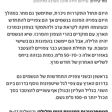
 נחל קידרון 
(
צילום: הילה אלבז, הערבה התיכונה
)
היום תחול התקררות ניכרת, שתימשך גם מחר. במהלך 
היום צפויה הפוגה בגשמים אך הם צפויים להתחדש 
ובעוצמה חזקה לקראת ערב ולהתמקד בצפון ובמרכז 
הארץ, עם מוקדים בהרי הצפון והמרכז. שיא הגשמים 
יהיה הלילה, אבל הם יימשכו בהפוגות גם בשישי 
ובשבת. עד תחילת השבוע כבר צפויים להצטבר 
באזורים אלה כ-50-70 מ"מ, כמות גבוהה ביחס 
לשליש האחרון של חודש מרץ. 
בראשון ובשני צפויה התחדשות של הגשמים גם 
בדרום הארץ עם צפי לגל שיטפונות נוסף בדרום ביום 
השני. בגליל העליון ובגולן אף עשויים להצטבר בסך 
הכול יותר מ-100 מ"מ גשם. 
הטמפרטורות החזויות היום והלילה:
 ירושלים 9-17, 