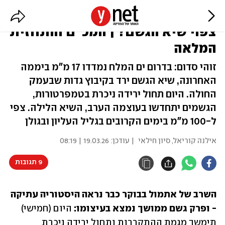
שיטפונות בנחלי ים המלח - ומתי
צפוי שיא הגשם? | המכ"ם והתחזית
המלאה
זוהי סדום: בדרום ים המלח נמדדו 17 מ"מ ביממה
האחרונה, שיא הגשם ירד בקיבוץ גדות שבעמק
החולה. היום תחול ירידה ניכרת בטמפרטורות,
הגשמים יתחדשו בעוצמה הערב, השיא הלילה. צפי
ל-100 מ"מ בימים הקרובים בגליל העליון ובגולן
אילנה קוריאל
,
סיון חילאי
| עודכן:
19.03.26 | 08:19
9 תגובות
השרב של אתמול בבוקר כבר נראה היסטוריה עתיקה 
- ופרק גשם ממושך נמצא בעיצומו: 
היום (חמישי) 
תימשך מגמת ההתקררות ותחול ירידה ניכרת 