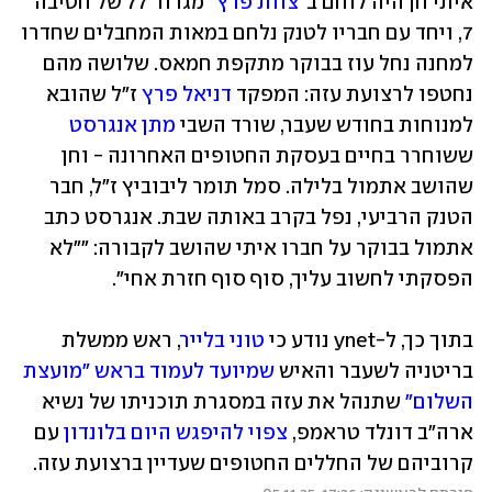
איתי חן היה לוחם ב
"צוות פרץ"
 מגדוד 77 של חטיבה 
7, ויחד עם חבריו לטנק נלחם במאות המחבלים שחדרו 
למחנה נחל עוז בבוקר מתקפת חמאס. שלושה מהם 
נחטפו לרצועת עזה: המפקד 
דניאל פרץ
 ז"ל שהובא 
למנוחות בחודש שעבר, שורד השבי 
מתן אנגרסט
ששוחרר בחיים בעסקת החטופים האחרונה - וחן 
שהושב אתמול בלילה. סמל תומר ליבוביץ ז"ל, חבר 
הטנק הרביעי, נפל בקרב באותה שבת. אנגרסט כתב 
אתמול בבוקר על חברו איתי שהושב לקבורה: ""לא 
הפסקתי לחשוב עליך, סוף סוף חזרת אחי".
בתוך כך, ל-ynet נודע כי 
טוני בלייר
, ראש ממשלת 
בריטניה לשעבר והאיש 
שמיועד לעמוד בראש "מועצת 
השלום"
 שתנהל את עזה במסגרת תוכניתו של נשיא 
ארה"ב דונלד טראמפ, 
צפוי להיפגש היום בלונדון
 עם 
קרוביהם של החללים החטופים שעדיין ברצועת עזה.