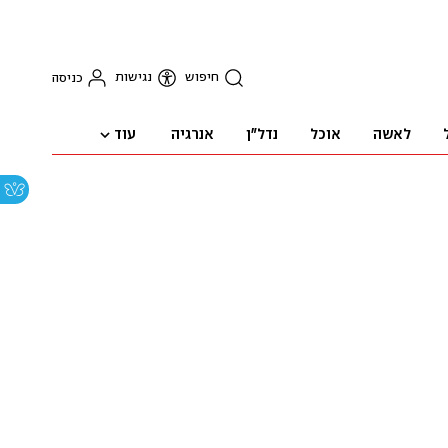
חיפוש
נגישות
כניסה
עוד
לאשה
אוכל
נדל"ן
אנרגיה