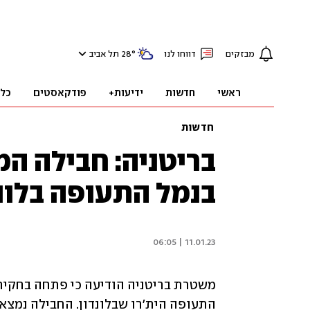
מבזקים
דווחו לנו
°
28
תל אביב
ראשי
חדשות
ידיעות+
פודקאסטים
כל
חדשות
בריטניה: חבילה המ
בנמל התעופה בלונד
11.01.23 | 06:05