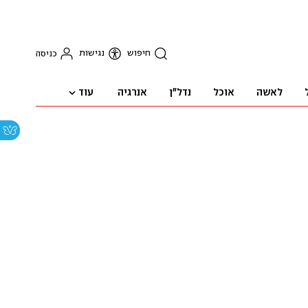
חיפוש
נגישות
כניסה
עוד
לאשה
אוכל
נדל"ן
אנרגיה