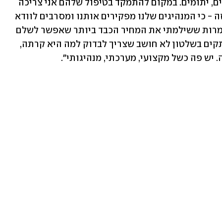
בהפגנה בהבימה כי "יש לי שני ילדים קטנים, יתומים. במקום להתמקד בטיפול שלהם אני צריכה 
לבוא לכאן ולזעוק, להילחם על המקום הזה - כי המנהיגים שלנו מפקירים אותנו ומסרבים לוודא 
שהמחדל לא יחזור על עצמו". לדבריה, "למרות ששילמתי את המחיר הכבד ביותר שאפשר לשלם 
במלחמה הזאת, אף אחד מהאנשים המנותקים בשלטון לא חושב שצריך לבדוק למה היא קרתה, 
 יש פה כשל מקצועי, מערכתי, מנהיגותי".