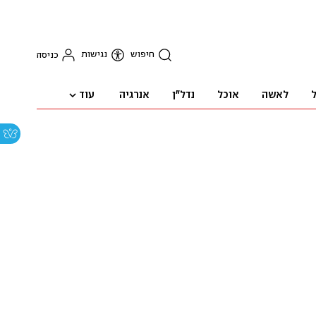
חיפוש
נגישות
כניסה
עוד
ל
לאשה
אוכל
נדל"ן
אנרגיה