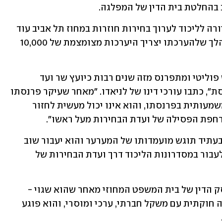
בהחלטת בית הדין של המפלגה.
כעת דורש לניאדו שבית המשפט העליון יורה לליכוד לערוך בחירות חוזרות במחוז תל אביב עוד 
לפני סגירת הרשימות ב-15 בספטמבר, מהלך שלהערכתו יצריך היערכות מצומצמת של 10,000 
"המערער הוא דמות מוכרת בתנועה, איש פוליטי ומתפרנס מזה שנים רבות כיועץ שר ועד 
לאחרונה שימש כראש מטה של חברת כנסת", כתבו עורכי דינו של לניאדו. "מאחר שעיקר פרנסתו 
מייעוץ פוליטי, הביאה פסילתו לפגיעה משמעותית בפרנסתו, והוא אינו יכול מעשית לחזור 
רחפת הפסילה של ועדת הבחירות מעל ראשו".
הוא הוסיף כי "אין להשלים עם מצב שבו בעתיד תוגש מועמדותו של המערער והוא יעבור שוב 
נבירה מביכה ואסורה בעברו. שוב ייאלץ לעבור במסדרונות הליכוד דרך ועדת הבחירות של 
לניאדו הוסיף כי הוא מבקש לבטל את פסק הדין של בית המשפט המחוזי מאחר שהוא שגוי - 
וכתב כי ההחלטה מתחמקת מלדון בשאלה חוקתית עם משקל חברתי, ערכי ומוסרי, והוא פוגע 