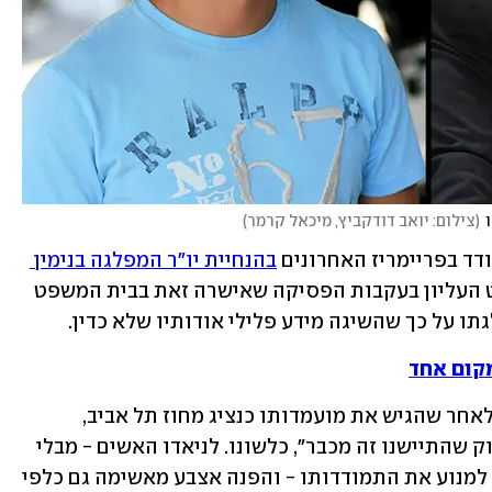
(
צילום: יואב דודקביץ, מיכאל קרמר
)
דד בפריימריז האחרונים 
בהנחיית יו"ר המפלגה בנימין 
, עתר אתמול (רביעי) לבית המשפט העליון בעקבות הפסיקה שאישרה זאת בבית המשפט 
תו על כך שהשיגה מידע פלילי אודותיו שלא כדין.
בפנייה ששלח לעליון כתב לניאדו כי מיד לאחר שהגיש את מועמדותו כנציג מחוז תל אביב, 
"נשלפו נגדו הליכים פליליים מעברו הרחוק שהתיישנו זה מכבר", כלשונו. לניאדו האשים - מבלי 
לנקוב בשמות - גורמים בליכוד שהחליטו למנוע את התמודדותו - והפנה אצבע מאשימה גם כלפי 