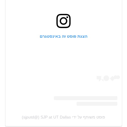
הצגת פוסט זה באינסטגרם
פוסט משותף על ידי ‏‎SJP at UT Dallas‎‏ (@‏‎sjputd‎‏)