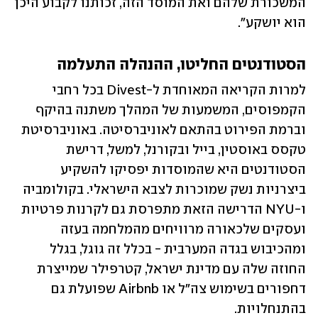
המשכורת שלהם ואת המוסד הזה, זכותנו לקבוע היכן 
הוא יושקע".
הסטודנטים החליטו, ההנהלה התעלמה
למרות הקריאה המאוחדת ל-Divest בכל רחבי 
הקמפוסים, המשמעות של המהלך משתנה בהיקף 
וברמת הפירוט בהתאם לאוניברסיטה. באוניברסיטת 
טקסס באוסטין, בייל ובקורנל, למשל, דרישת 
הסטודנטים היא שהמוסדות יפסיקו להשקיע 
ביצרניות נשק שמוכרות לצבא הישראלי. בקולומביה 
ו-NYU הדרישה הזאת מתפרסת גם לקרנות פרטיות 
ועסקים שלכאורה מרוויחים מהמלחמה בעזה 
ומהכיבוש בגדה המערבית - בכלל זה גוגל, בגלל 
החוזה שלה עם מדינת ישראל, קטרפילר שמייצרת 
דחפורים בשימוש צה״ל או Airbnb שפועלת גם 
בהתנחלויות. 