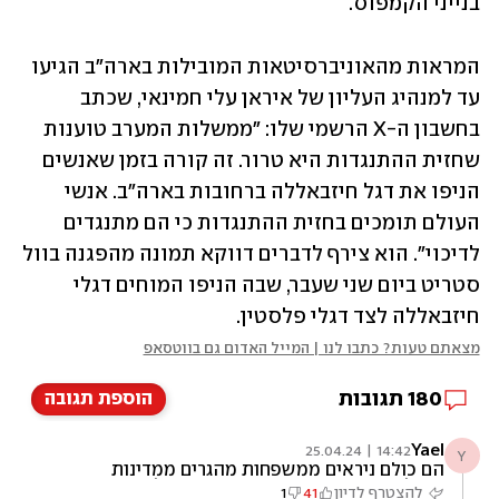
בנייני הקמפוס. 
המראות מהאוניברסיטאות המובילות בארה"ב הגיעו 
עד למנהיג העליון של איראן עלי חמינאי, שכתב 
בחשבון ה-X הרשמי שלו: "ממשלות המערב טוענות 
שחזית ההתנגדות היא טרור. זה קורה בזמן שאנשים 
הניפו את דגל חיזבאללה ברחובות בארה"ב. אנשי 
העולם תומכים בחזית ההתנגדות כי הם מתנגדים 
לדיכוי". הוא צירף לדברים דווקא תמונה מהפגנה בוול 
סטריט ביום שני שעבר, שבה הניפו המוחים דגלי 
חיזבאללה לצד דגלי פלסטין.
מצאתם טעות? כתבו לנו | המייל האדום גם בווטסאפ
180
תגובות
הוספת תגובה
Yael
14:42 | 25.04.24
Y
הם כולם ניראים ממשפחות מהגרים ממדינות
איסלמיות אף אחד חוץ מהאפריקנים לא נראה
להצטרף לדיון
41
1