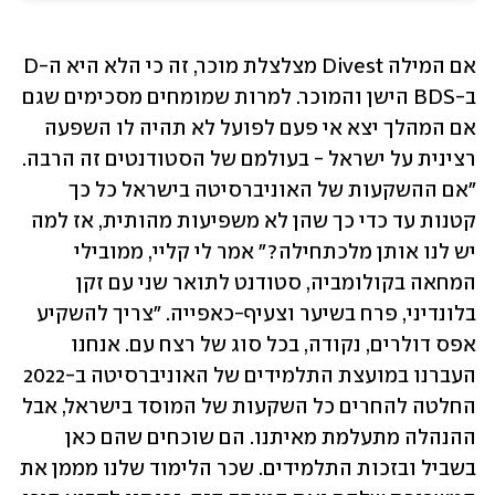
אם המילה Divest מצלצלת מוכר, זה כי הלא היא ה-D 
ב-BDS הישן והמוכר. למרות שמומחים מסכימים שגם 
אם המהלך יצא אי פעם לפועל לא תהיה לו השפעה 
רצינית על ישראל - בעולמם של הסטודנטים זה הרבה. 
"אם ההשקעות של האוניברסיטה בישראל כל כך 
קטנות עד כדי כך שהן לא משפיעות מהותית, אז למה 
יש לנו אותן מלכתחילה?" אמר לי קליי, ממובילי 
המחאה בקולומביה, סטודנט לתואר שני עם זקן 
בלונדיני, פרח בשיער וצעיף-כאפייה. "צריך להשקיע 
אפס דולרים, נקודה, בכל סוג של רצח עם. אנחנו 
העברנו במועצת התלמידים של האוניברסיטה ב-2022 
החלטה להחרים כל השקעות של המוסד בישראל, אבל 
ההנהלה מתעלמת מאיתנו. הם שוכחים שהם כאן 
בשביל ובזכות התלמידים. שכר הלימוד שלנו מממן את 