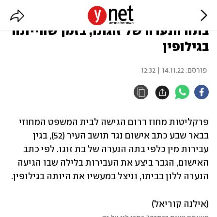
אישום: תושב ב"ש תקף מינית את
בתה הנערה של זוגתו, בזמן שהייתה
בגילופין
פורסם:
14.11.22 | 12:32
פרקליטות מחוז דרום הגישה לבית המשפט המחוזי 
בבאר שבע כתב אישום נגד תושב העיר (52), בגין 
עבירות מין כלפי בתה הנערה של בת זוגו. לפי כתב 
האישום, הגבר ביצע את העבירות בלילה שבו הגיעה 
הנערה ללון בביתו, וניצל במעשיו את היותה בגילופין. 
(אילנה קוריאל)