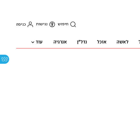
חיפוש
נגישות
כניסה
עוד
לאשה
אוכל
נדל"ן
אנרגיה