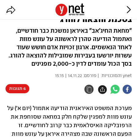
עונש מוות למפגין באיראן, עוד 20
בסכנת הוצאה להורג
"מחאת החיג'אב" באיראן נמשכת כבר חודשיים,
ואתמול הודיעה טהרן לראשונה על עונש מוות
לאחד הנאשמים. ארגון זכויות אדם חושש שעוד
עשרות יורשעו בעבירות שמובילות להוצאה להורג.
בסך הכול עומדים לדין כ-2,000 מפגינים
ynet והסוכנויות
| פורסם:
14.11.22 | 15:15
6 תגובות
מערכת המשפט האיראנית הודיעה אתמול (יום א') על 
עונש מוות למפגין שלקח חלק במחאה שסוחפת את 
הרפובליקה האיסלאמית כבר קרוב לחודשיים. זו 
הפעם הראשונה שבה מצהירה איראן על עונש מוות 