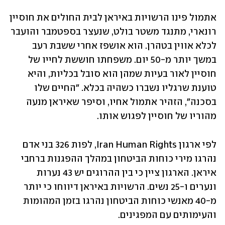
אתמול פינו הרשויות באיראן לבית החולים את חוסיין 
רונארי, מתנגד משטר בולט, שנעצר בספטמבר והועבר 
לכלא אווין בטהרן. הוא אושפז אחרי ששבת רעב 
במשך יותר מ-50 יום. משפחתו חוששת לחייו של 
חוסיין לאור בעיות שמהן הוא סובל בכליות, והיא 
טוענת שרגליו נשברו כשהיה בכלא. "החיים שלו 
בסכנה", הזהיר אתמול אחיו, וסיפר שאיראן מנעה 
מהוריו של חוסיין לפגוש אותו. 
לפי ארגון Iran Human Rights, לפות 326 בני אדם 
נהרגו מירי כוחות הביטחון במהלך ההפגנות ברחבי 
איראן. הארגון ציין כי בין ההרוגים יש 43 נערות 
ונערים ו-25 נשים. הרשויות באיראן דיווחו כי יותר 
מ-40 מאנשי כוחות הביטחון נהרגו בזמן המהומות 
והעימותים עם המפגינים. 