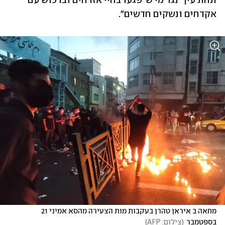
תחת עין" נגד מי ש"פגעו בחיי אזרחים וברכוש עם 
אקדחים ונשקים חדשים".
מחאה ב איראן טהרן בעקבות מות הצעירה מהסא אמיני 21 
בספטמבר
(
צילום: AFP
)