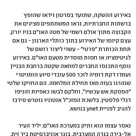
באירוע ההשקה, שתועד בסרטון וידאו שהופץ 
ברשתות החברתיות, נראו המשתתפים מציגים את 
הקבוצה מתוך אולם רשמי של מטה האו"ם בניו יורק. 
עצם קיומו של האירוע בתוך כותלי הארגון - גם אם 
תחת הכותרת "פרטי" - עשוי ליצור רושם של 
לגיטימציה או חסות מוסדית מטעם האו"ם. באירוע 
נוסף התכנסו החברים למחאה שקטה ברחבת הבניין 
ועמדו דקת דומיה לזכר 500 עובדי סיוע הומניטרי 
שנהרגו בעזה מאז תחילת המלחמה. הם החזיקו שלטי 
״הפסקת אש עכשיו״, וחלקם לבשו כאפיות והניפו 
דגלי פלסטין. בלשכת המזכ"ל אנטוניו גוטרש סירבו 
להגיב לפניית ynet בנושא.
נאסר עצמו הוא ותיק במערכת האו"ם: יליד העיר 
אל-בירה בגדה המערבית, בוגר אוניברסיטת ביר זית, 