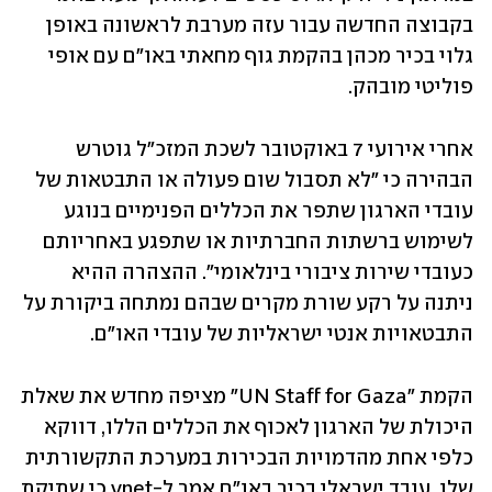
בקבוצה החדשה עבור עזה מערבת לראשונה באופן 
גלוי בכיר מכהן בהקמת גוף מחאתי באו״ם עם אופי 
פוליטי מובהק.
אחרי אירועי 7 באוקטובר לשכת המזכ"ל גוטרש 
הבהירה כי "לא תסבול שום פעולה או התבטאות של 
עובדי הארגון שתפר את הכללים הפנימיים בנוגע 
לשימוש ברשתות החברתיות או שתפגע באחריותם 
כעובדי שירות ציבורי בינלאומי". ההצהרה ההיא 
ניתנה על רקע שורת מקרים שבהם נמתחה ביקורת על 
התבטאויות אנטי ישראליות של עובדי האו"ם.
הקמת "UN Staff for Gaza" מציפה מחדש את שאלת 
היכולת של הארגון לאכוף את הכללים הללו, דווקא 
כלפי אחת מהדמויות הבכירות במערכת התקשורתית 
שלו. עובד ישראלי בכיר באו״ם אמר ל-ynet כי שתיקת 