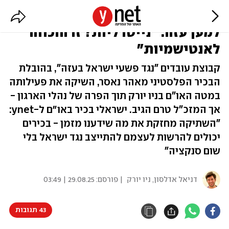
הקבוצה ה"פרטית" של בכירי האו"ם
למען עזה: "נייטרליות? זו הוכחה
לאנטישמיות"
קבוצת עובדים "נגד פשעי ישראל בעזה", בהובלת
הבכיר הפלסטיני מאהר נאסר, השיקה את פעילותה
במטה האו"ם בניו יורק תוך הפרה של נהלי הארגון -
אך המזכ"ל טרם הגיב. ישראלי בכיר באו״ם ל-ynet:
"השתיקה מחזקת את מה שידענו מזמן - בכירים
יכולים להרשות לעצמם להתייצב נגד ישראל בלי
שום סנקציה"
דניאל אדלסון, ניו יורק
| פורסם:
29.08.25 | 03:49
43 תגובות