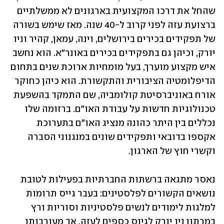
שהחל את דרכו המקצועית בארגונים לא ממשלתיים 
ברצועת עזה לפני קרוב ל-40 שנה. מאז שימש בשורה 
של תפקידים בכירים בירושלים, וינה, עמאן, קהיר וניו 
יורק, וכיהן גם בתפקידים בכירים באונר״א. הוא נחשב 
איש מקצוע מוערך, בעל מומחיות ארוכת שנים בתחום 
הדיפלומטיה הציבורית והתקשורת. הוא כיהן כחוקר 
אורח באוניברסיטת קולומביה, שם התמקד בהשפעת 
טכנולוגיות חדשות על עבודת האו"ם. ברזומה שלו 
נכללים בין היתר כהונה מנציג האו"ם בתערוכת 
אקספו בדובאי ותפקידים שונים במנגנוני הסברה 
וקשרי חוץ של הארגון.
נאסר מתגאה ברשתות החברתיות בפעילות לטובת 
נושאים הקשורים לפלסטינים: בעבר גייס תרומות 
למלגות לימודים לנשים פלסטיניות וסוריות ורץ 
במרתון ניו יורק לגיוס כספים לעזה. אך מעורבותו 