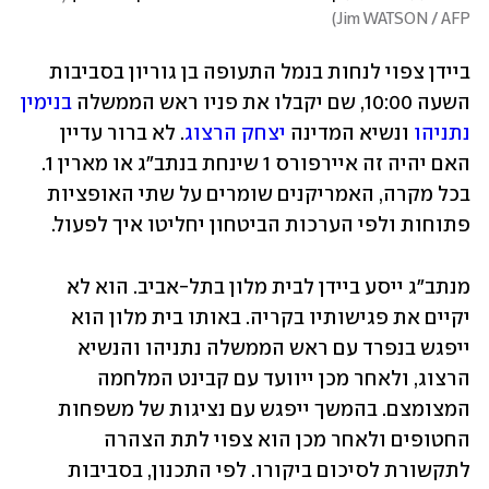
)
Jim WATSON / AFP
ביידן צפוי לנחות בנמל התעופה בן גוריון בסביבות 
השעה 10:00, שם יקבלו את פניו ראש הממשלה 
בנימין 
נתניהו
 ונשיא המדינה 
יצחק הרצוג
. לא ברור עדיין 
האם יהיה זה איירפורס 1 שינחת בנתב"ג או מארין 1. 
בכל מקרה, האמריקנים שומרים על שתי האופציות 
פתוחות ולפי הערכות הביטחון יחליטו איך לפעול.
מנתב"ג ייסע ביידן לבית מלון בתל-אביב. הוא לא 
יקיים את פגישותיו בקריה. באותו בית מלון הוא 
ייפגש בנפרד עם ראש הממשלה נתניהו והנשיא 
הרצוג, ולאחר מכן ייוועד עם קבינט המלחמה 
המצומצם. בהמשך ייפגש עם נציגות של משפחות 
החטופים ולאחר מכן הוא צפוי לתת הצהרה 
לתקשורת לסיכום ביקורו. לפי התכנון, בסביבות 