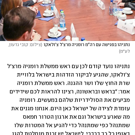
נתניהו בפגישה עם רה"מ רומניה מרצ'ל צ'ולאקו
(
צילום: קובי גדעון, 
לע״מ
)
נתניהו נועד קודם לכן עם ראש ממשלת רומניה מרצ'ל 
צ'ולאקו, שהגיע לביקור הזדהות בישראל בלוויית 
שרת החוץ שלו ושר ההגנה. ראש ממשלת רומניה 
אמר: "בראש ובראשונה, רצינו להראות לכם שידידים 
מביעים את הסולידריות שלהם במעשים. רומניה 
עומדת לצידה של ישראל כאן היום. אנחנו מגנים את 
מה שארע בישראל וגם את ארגון הטרור חמאס 
שמתנהל כפי שמתנהל כדי להגיע אל המטרות שלו 
באופן כל כך ברברי. לישראל יש זכות מוחלטת להגן 