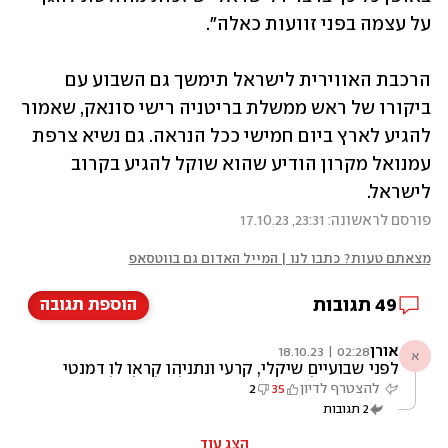
על עצמה בפני זוועות כאלה".
הרכבת האווירית לישראל תימשך גם השבוע עם 
ביקורו של ראש ממשלת בריטניה רישי סונאק, שאמור 
להגיע לארץ ביום חמישי ככל הנראה. גם נשיא צרפת 
עמנואל מקרון הודיע שהוא שוקל להגיע בקרוב 
לישראל.
פורסם לראשונה: 23:31, 17.10.23
מצאתם טעות? כתבו לנו | המייל האדום גם בווטסאפ
49
תגובות
הוספת תגובה
אורן
02:28 | 18.10.23
א
לפני שבועיים שיקלי, קרעי ונתניהו קראו לו דמנטי
המדיניות של נתניהו פשוט נכשלה לשלם לחמאס,
להצטרף לדיון
35
2
לבנות על פוטין, להסתכסך עם יהדות התפוצות,
2
תגובות
לפלג את העם בשביל להחליש את בג״צ. נתניהו
פשוט נכשל בהכל. אסור לתת לו להמשיך לנהל
את המלחמה.
הצג עוד