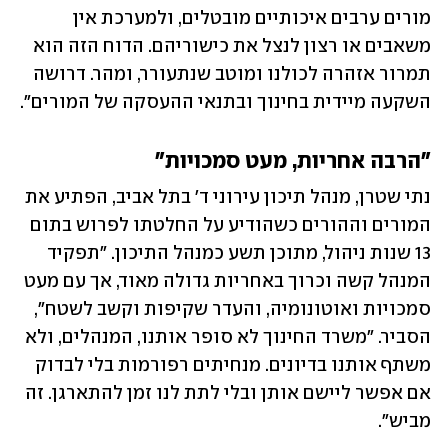
מורים ערבים איכותיים מובטלים, ולמערכת אין 
משאבים או רצון לנצל את כישוריהם. הדוח הזה הוא 
תמרור אזהרה לכולנו ומוטב שנתעורר, ומהר. דרושה 
השקעה מיידית בחינוך ובתנאי ההעסקה של המורים".
"הרבה אחריות, מעט סמכויות" 
נתי שטרן, מנהל תיכון עירוני ד' בתל אביב, הפתיע את 
המורים וההורים כשהודיע על החלטתו לפרוש בתום 
13 שנות ניהול, מתוכן תשע כמנהל התיכון. "תפקיד 
המנהל קשה וכרוך באחריות גדולה מאוד, אך עם מעט 
סמכויות ואוטונומיה, והעדר שקיפות וקשב לשטח", 
הסביר. "משרד החינוך לא סופר אותנו, המנהלים, ולא 
משתף אותנו בדיונים. מנחיתים רפורמות בלי לבדוק 
אם אפשר ליישם אותן ובלי לתת לנו זמן להתארגן. זה 
מביש". 