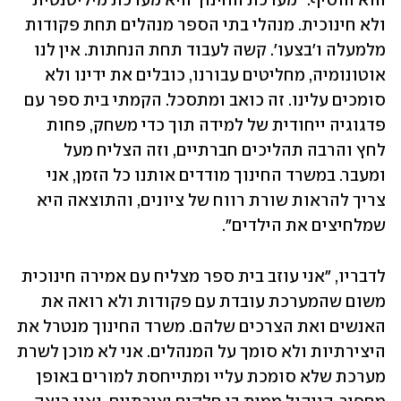
הוא הוסיף: "מערכת החינוך היא מערכת מיליטנטית 
ולא חינוכית. מנהלי בתי הספר מנהלים תחת פקודות 
מלמעלה ו'בצעו'. קשה לעבוד תחת הנחתות. אין לנו 
אוטונומיה, מחליטים עבורנו, כובלים את ידינו ולא 
סומכים עלינו. זה כואב ומתסכל. הקמתי בית ספר עם 
פדגוגיה ייחודית של למידה תוך כדי משחק, פחות 
לחץ והרבה תהליכים חברתיים, וזה הצליח מעל 
ומעבר. במשרד החינוך מודדים אותנו כל הזמן, אני 
צריך להראות שורת רווח של ציונים, והתוצאה היא 
שמלחיצים את הילדים". 
לדבריו, "אני עוזב בית ספר מצליח עם אמירה חינוכית 
משום שהמערכת עובדת עם פקודות ולא רואה את 
האנשים ואת הצרכים שלהם. משרד החינוך מנטרל את 
היצירתיות ולא סומך על המנהלים. אני לא מוכן לשרת 
מערכת שלא סומכת עליי ומתייחסת למורים באופן 