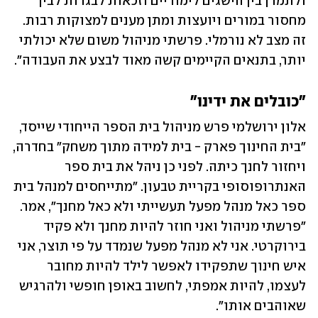
ולתמרן בין הישגים לימודיים וזכאות לבגרות לבין 
מחסור במורים ויועצות ומתן מענים למצוקות רבות. 
זה מצב לא נורמלי. פרשתי מניהול משום שלא יכולתי 
יותר, בתנאים הקיימים קשה מאוד לבצע את העבודה".  
"כובלים את ידינו"  
אלון ירושלמי פרש מניהול בית הספר הייחודי שייסד, 
"בית החינוך פארק - בית למידה מתוך משחק" בחדרה, 
ויחזור לחנך כיתה. לפני כן ניהל את בית ספר 
האנתרופוסופי בקריית טבעון. "מתייחסים למנהל בית 
ספר כאל מנהל מפעל תעשייתי ולא כאל מחנך", אמר. 
"פרשתי מניהול ואני חוזר להיות מחנך ולא פקיד 
בירוקרטי. אני לא מנהל מפעל שנמדד על פי תוצר, אני 
איש חינוך שתפקידו לאפשר לילד להיות מחובר 
לעצמו, להיות אמפתי, לחשוב באופן חופשי ולהרגיש 
שאוהבים אותו".  