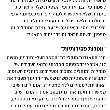
מחפיר. הניהול ממית בי חלקים יצירתיים, ואני רוצה 
לשמור על הבריאות ועל השפיות שלי. זו מערכת 
בינונית שלא מאפשרת לעוף ולפרוש כנפיים. לא על 
זה חלמתי ולא בשביל זה הגעתי לניהול בחינוך 
הציבורי. מה שרואים עכשיו עם עזיבת המנהלים זה 
טייפון, ובשנה הבאה זה כבר יהיה צונאמי".  
"מטלות פקידותיות" 
יו"ר התאגדות מנהלי בתי הספר העל-יסודיים, מנשה 
לוי, אמר כי "הסטטוס החברתי ותנאי העבודה של 
מנהלות ומנהלים נמוכים ומעליבים. מנהלים חשופים 
לתביעות משפטיות משום שמשרד החינוך מעביר את 
האחריות למנהלים ללא סמכויות. המנהלים חשים 
שמשרד החינוך אינו נותן בהם אמון, והם נדרשים 
להקדיש זמן רב מידי להליכים בירוקרטיים, טפסים, 
דוחות, בקרות וחובות דיווח. קיים נתק עמוק וניכור 