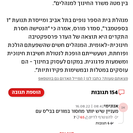
בין מטה משרד החינוך למנהלים". 
מנהלת בית הספר נופים בתל אביב ומייסדת תנועת "1 
בספטמבר", סמדר מורס, אמרה כי "הנטישה חסרת 
התקדים היא תוצאה של העדר פרספקטיבה 
חינוכית-לאומית. המנהלים חשים שהשפעתם הולכת 
ופוחתת, ושעשייתם הופכת לנטולת חשיבות חינוכית 
ומשמעות פדגוגית. במקום לעסוק בחינוך - הם 
עוסקים במטלות ובמשימות פקידותיות". 
מצאתם טעות? כתבו לנו | המייל האדום גם בווטסאפ
154
תגובות
הוספת תגובה
אנונימי
08:42 | 16.08.22
אנ
מעניין שיש יותר מחסור במורים בבי"ס עם
אוכלוסייה חזקה. הימור? ההורים "הרגו" את
להצטרף לדיון
65
7
המורים, שלא מוכנים להתעללות של הורים
6
תגובות
שבטוחים שהם מגדלים נסיכים ונסיכות.